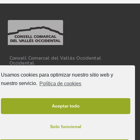
Consell Comarcal del Vallès Occidental
Occidental
Carretera N-150, Km 15
08227 - Terrassa
Usamos cookies para optimizar nuestro sitio web y
Tel. 93 727 35 34
nuestro servicio.
Política de cookies
Más información
Síguenos
Aceptar todo
Solo funcional