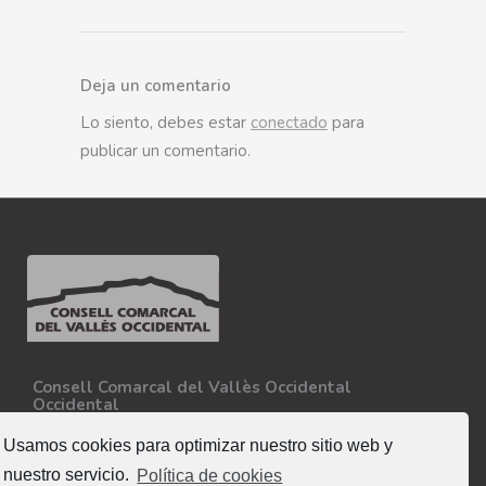
Deja un comentario
Lo siento, debes estar
conectado
para
publicar un comentario.
Consell Comarcal del Vallès Occidental
Occidental
Carretera N-150, Km 15
08227 - Terrassa
Usamos cookies para optimizar nuestro sitio web y
Tel. 93 727 35 34
nuestro servicio.
Política de cookies