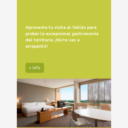
Aprovecha tu visita al Vallès para
probar la excepcional gastronomía
del territorio. ¡No te vas a
arrepentir!
+ info