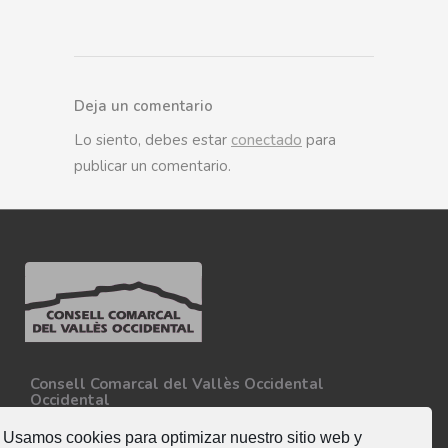
Deja un comentario
Lo siento, debes estar
conectado
para
publicar un comentario.
Consell Comarcal del Vallès Occidental
Occidental
Carretera N-150, Km 15
08227 - Terrassa
Usamos cookies para optimizar nuestro sitio web y
Tel. 93 727 35 34