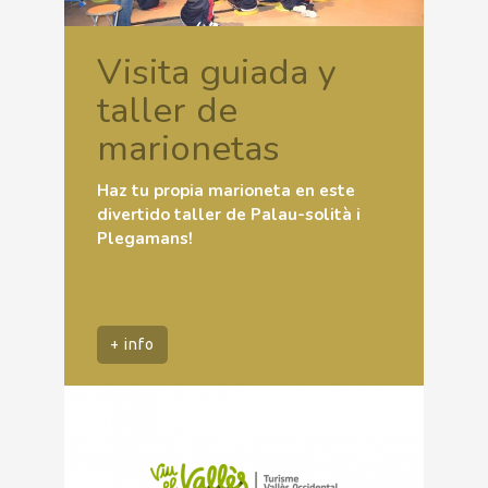
Visita guiada y
taller de
marionetas
Haz tu propia marioneta en este
divertido taller de Palau-solità i
Plegamans!
+ info