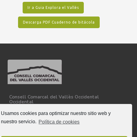
Ir a Guia Explora el Vallès
Descarga PDF Cuaderno de bitácola
Consell Comarcal del Vallès Occidental
Occidental
Carretera N-150, Km 15
08227 - Terrassa
Usamos cookies para optimizar nuestro sitio web y
Tel. 93 727 35 34
nuestro servicio.
Política de cookies
Más información