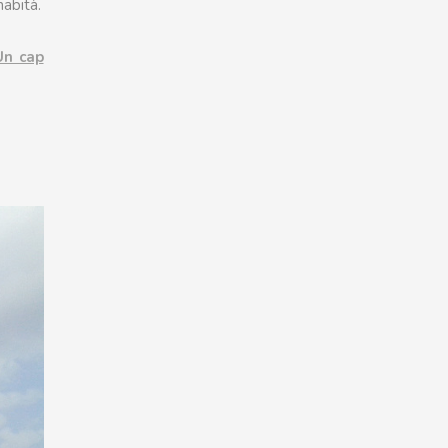
habità.
Un cap