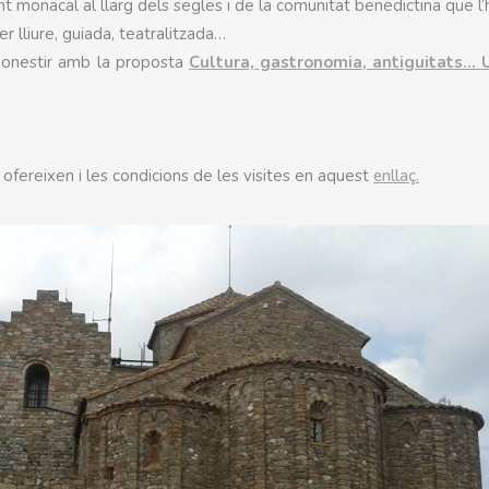
unt monacal al llarg dels segles i de la comunitat benedictina que l’
per lliure, guiada, teatralitzada…
monestir amb la proposta
Cultura, gastronomia, antiguitats… 
ofereixen i les condicions de les visites en aquest
enllaç.