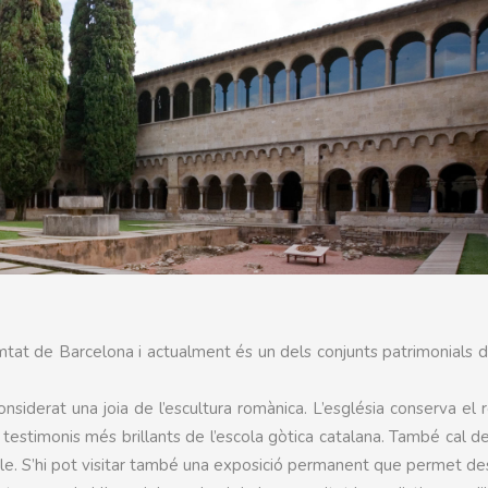
tat de Barcelona i actualment és un dels conjunts patrimonials 
onsiderat una joia de l’escultura romànica. L’església conserva el 
s testimonis més brillants de l’escola gòtica catalana. També cal d
mple. S’hi pot visitar també una exposició permanent que permet de