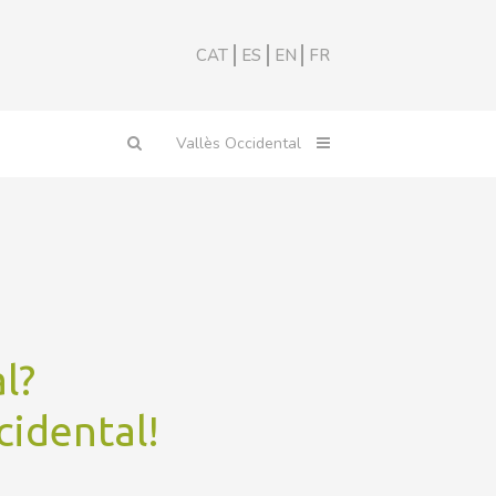
CAT
ES
EN
FR
l?
cidental!