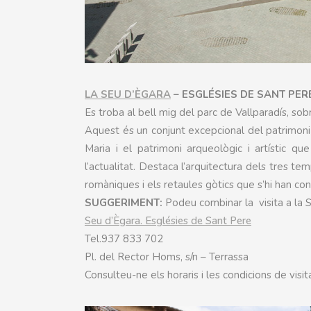
LA SEU D’ÈGARA
– ESGLÉSIES DE SANT PER
Es troba al bell mig del parc de Vallparadís, sobr
Aquest és un conjunt excepcional del patrimoni h
Maria i el patrimoni arqueològic i artístic q
l’actualitat. Destaca l’arquitectura dels tres te
romàniques i els retaules gòtics que s’hi han con
SUGGERIMENT:
Podeu combinar la visita a la
Seu d’Ègara. Esglésies de Sant Pere
Tel.937 833 702
Pl. del Rector Homs, s/n – Terrassa
Consulteu-ne els horaris i les condicions de vis