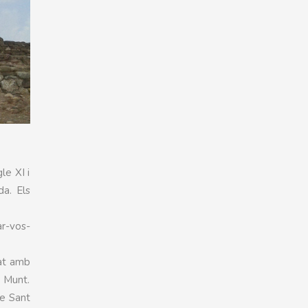
le XI i
a. Els
ar-vos-
zat amb
l Munt.
de Sant