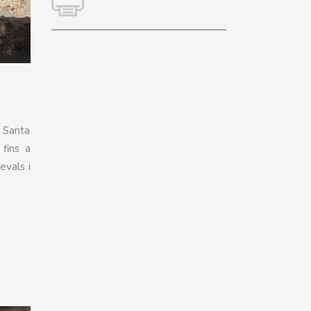
i Santa
 fins a
evals i