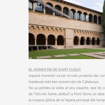
EL MONESTIR DE SANT CUGAT
Aquest monestir va ser el més poderós del com
medieval més ben preservats de Catalunya.
No us perdeu la visita al seu claustre, que és c
de Tots els Sants, atribuït a Pere Serra, un del
la rosassa gòtica de la façana principal del te