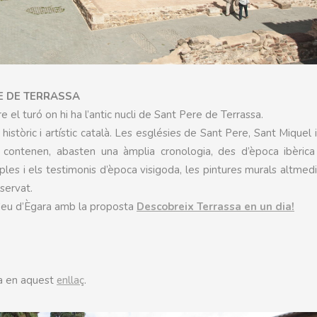
E DE TERRASSA
e el turó on hi ha l’antic nucli de Sant Pere de Terrassa.
istòric i artístic català. Les esglésies de Sant Pere, Sant Miquel 
ue contenen, abasten una àmplia cronologia, des d’època ibèrica
mples i els testimonis d’època visigoda, les pintures murals altmedi
servat.
 Seu d’Ègara amb la proposta
Descobreix Terrassa en un dia!
ita en aquest
enllaç
.