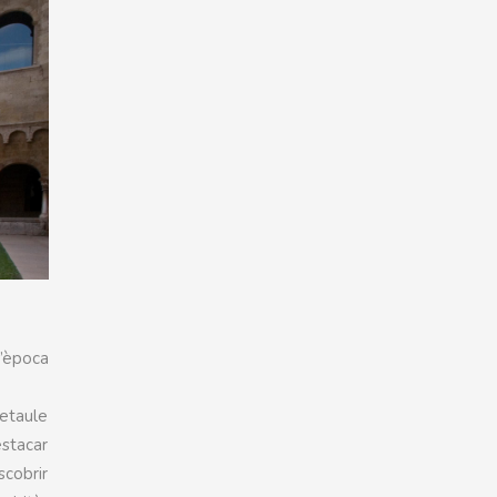
d’època
retaule
estacar
scobrir