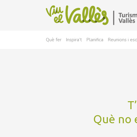
Què fer
Inspira’t
Planifica
Reunions i e
T
Què no e