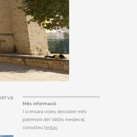
serva
Més informació
I si encara voleu descobrir més
patrimoni del Vallès medieval,
consulteu
l’enllaç
.