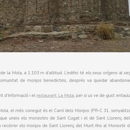
 la Mola, a 1.103 m d’altitud. L’edifici té els seus orígens al seg
a comunitat de monjos benedictins, després va quedar abandonad
t d’Informació i el
restaurant La Mola
, per si us ve de gust entaul
a Mola, el més conegut és el Camí dels Monjos (PR-C 31, senyalit
 que uneix els monestirs de Sant Cugat i el de Sant Llorenç de
 recórrer els monjos de Sant Llorenç del Munt fins al Monestir 