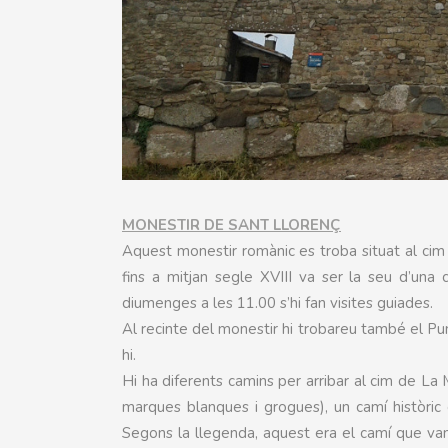
MONESTIR DE SANT
LLORENÇ
Aquest monestir romànic es troba situat al cim de
fins a mitjan segle XVIII va ser la seu d’un
diumenges a les 11.00 s’hi fan visites guiades.
Al recinte del monestir hi trobareu també el Pun
hi.
Hi ha diferents camins per arribar al cim de L
marques blanques i grogues), un camí històric
Segons la llegenda, aquest era el camí que van