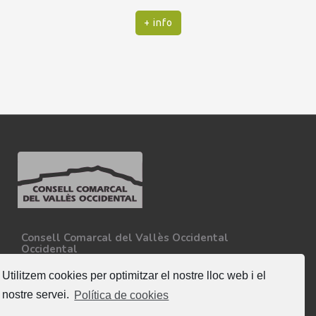
+ info
Consell Comarcal del Vallès Occidental
Occidental
Carretera N-150, Km 15
08227 - Terrassa
Utilitzem cookies per optimitzar el nostre lloc web i el
Tel. 93 727 35 34
nostre servei.
Política de cookies
Més informació