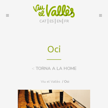
CAT
ES
EN
FR
Oci
<
TORNA A LA HOME
Viu el Vallès
/ Oci