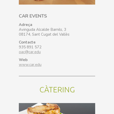
CAR EVENTS
Adreça
Avinguda Alcalde Barnils, 3
08174, Sant Cugat del Vallès
Contacte
935 891 572
oac@car.edu
Web
www.car.edu
CÀTERING