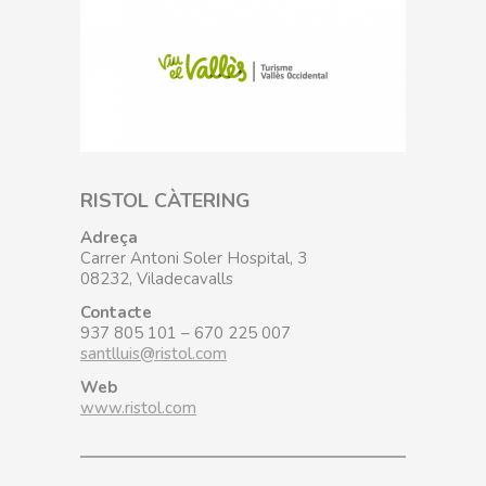
RISTOL CÀTERING
Adreça
Carrer Antoni Soler Hospital, 3
08232, Viladecavalls
Contacte
937 805 101 – 670 225 007
santlluis@ristol.com
Web
www.ristol.com