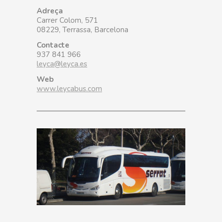
Adreça
Carrer Colom, 571
08229, Terrassa, Barcelona
Contacte
937 841 966
leyca@leyca.es
Web
www.leycabus.com