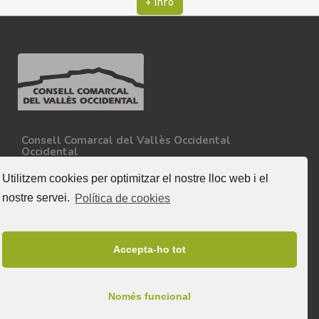
+ info
Consell Comarcal del Vallès Occidental
Occidental
Carretera N-150, Km 15
08227 - Terrassa
Utilitzem cookies per optimitzar el nostre lloc web i el
Tel. 93 727 35 34
nostre servei.
Política de cookies
Més informació
Segueix-nos
Accepta-ho tot
Només funcional