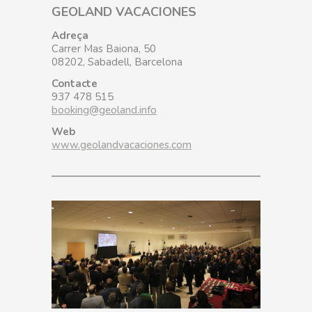
GEOLAND VACACIONES
Adreça
Carrer Mas Baiona, 50
08202, Sabadell, Barcelona
Contacte
937 478 515
booking@geoland.info
Web
www.geolandvacaciones.com