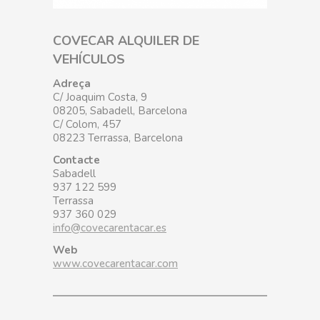
COVECAR ALQUILER DE
VEHÍCULOS
Adreça
C/ Joaquim Costa, 9
08205, Sabadell, Barcelona
C/ Colom, 457
08223 Terrassa, Barcelona
Contacte
Sabadell
937 122 599
Terrassa
937 360 029
info@covecarentacar.es
Web
www.covecarentacar.com