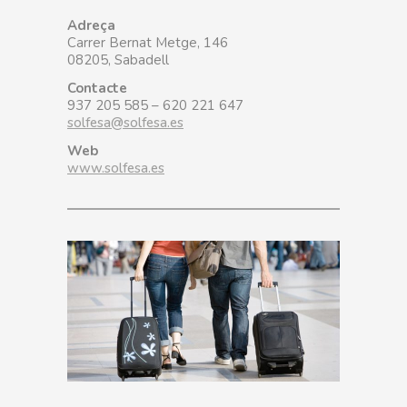
Adreça
Carrer Bernat Metge, 146
08205, Sabadell
Contacte
937 205 585 – 620 221 647
solfesa@solfesa.es
Web
www.solfesa.es