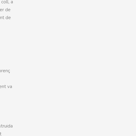
coll, a
ler de
ont de
orenç
ent va
struida
t