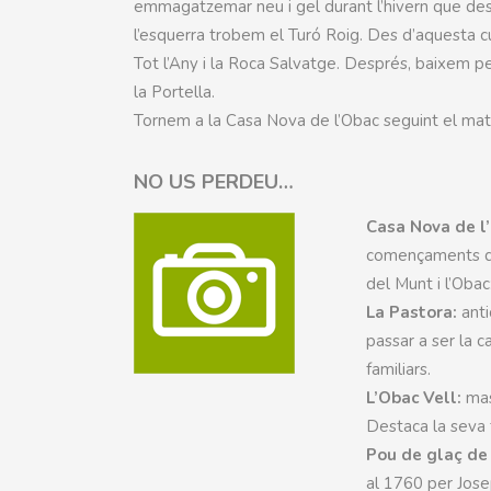
emmagatzemar neu i gel durant l’hivern que despr
l’esquerra trobem el Turó Roig. Des d’aquesta c
Tot l’Any i la Roca Salvatge. Després, baixem pe
la Portella.
Tornem a la Casa Nova de l’Obac seguint el mate
NO US PERDEU…
Casa Nova de l
començaments del
del Munt i l’Obac
La Pastora:
ant
passar a ser la 
familiars.
L’Obac Vell:
mas
Destaca la seva t
Pou de glaç de 
al 1760 per Jos