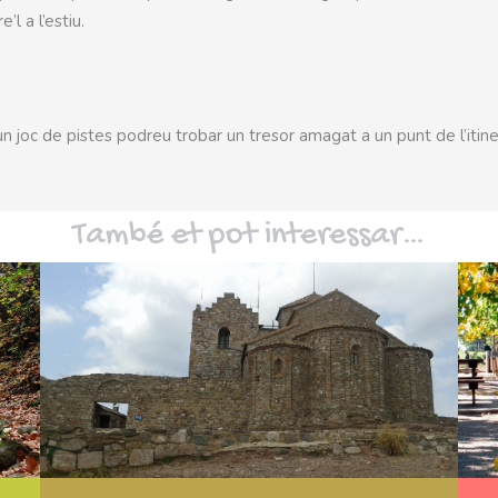
’l a l’estiu.
n joc de pistes podreu trobar un tresor amagat a un punt de l’itiner
També et pot interessar…