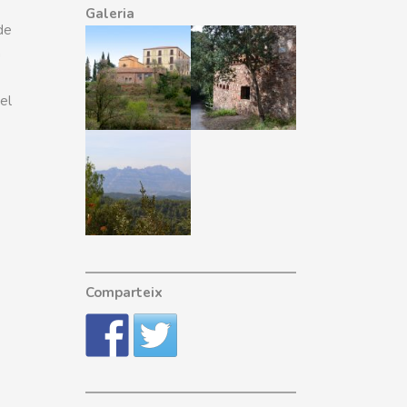
Galeria
de
a
el
Comparteix