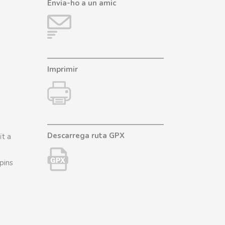
Envia-ho a un amic
Imprimir
Descarrega ruta GPX
ït a
pins