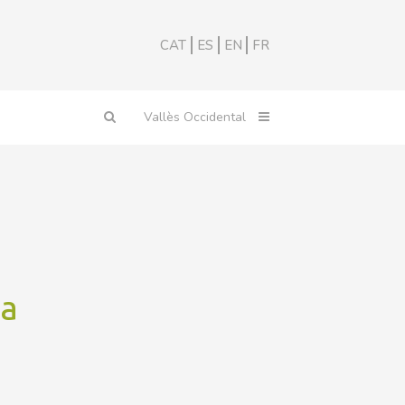
CAT
ES
EN
FR
la