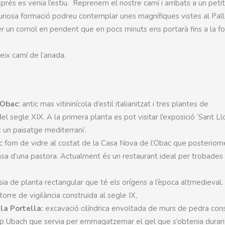
és es venia l’estiu. Reprenem el nostre camí i arribats a un petit 
uriosa formació podreu contemplar unes magnífiques vistes al Pal
r un corriol en pendent que en pocs minuts ens portarà fins a la f
ix camí de l’anada.
’Obac:
antic mas vitininícola d’estil italianitzat i tres plantes de
 segle XIX. A la primera planta es pot visitar l’exposició ‘Sant Ll
: un paisatge mediterrani’.
ic forn de vidre al costat de la Casa Nova de l’Obac que posteriom
casa d’una pastora. Actualment és un restaurant ideal per trobades
ia de planta rectangular que té els orígens a l’època altmedieval.
orre de vigilància construida al segle IX,
la Portella:
excavació cilíndrica envoltada de murs de pedra con
ep Ubach que servia per emmagatzemar el gel que s’obtenia duran