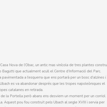
 Casa Nova de l’Obac, un antic mas vinícola de tres plantes constru
o Bagutti que actualment acull el Centre d’Informació del Parc.
a pavimentada a l’esquerra que ens portarà per un bosc d’alzines i 
lia Ubach es va abandonar després que les tropes napoleòniques el
opes catalanes en retirada.
t de la Portella però abans ens desviem un moment per un corriol
a. Aquest pou fou construït pels Ubach al segle XVIII i servia per