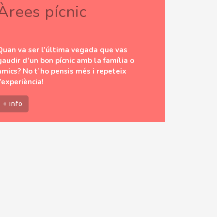
Àrees pícnic
Quan va ser l’última vegada que vas
gaudir d’un bon pícnic amb la família o
amics? No t’ho pensis més i repeteix
l’experiència!
+ info