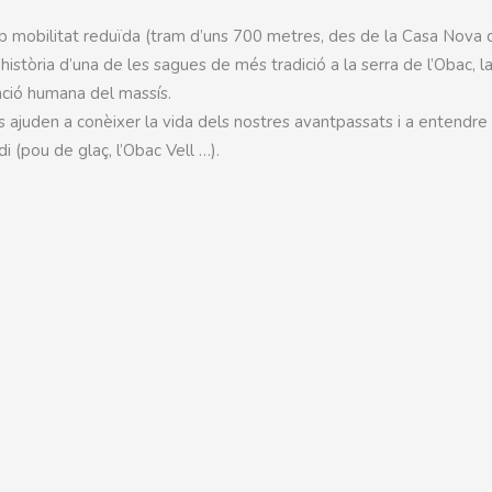
mb mobilitat reduïda (tram d’uns 700 metres, des de la Casa Nova 
història d’una de les sagues de més tradició a la serra de l’Obac, l
ació humana del massís.
 ajuden a conèixer la vida dels nostres avantpassats i a entendre 
i (pou de glaç, l’Obac Vell …).