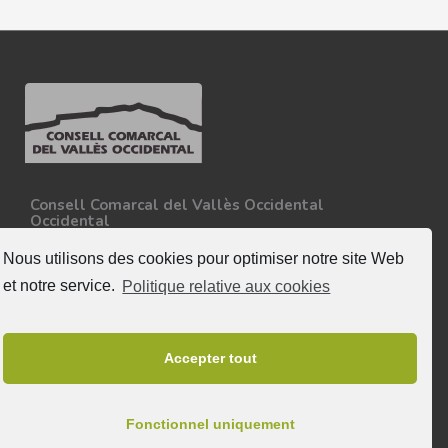
Consell Comarcal del Vallès Occidental
Occidental
Carretera N-150, Km 15
08227 - Terrassa
Nous utilisons des cookies pour optimiser notre site Web
Tel. 93 727 35 34
et notre service.
Politique relative aux cookies
Plus d'informations
Suivez nous
Accepter tout
Fonctionnel uniquement