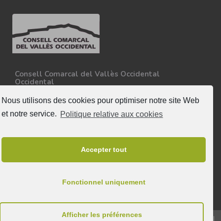
Consell Comarcal del Vallès Occidental
Occidental
Carretera N-150, Km 15
08227 - Terrassa
Nous utilisons des cookies pour optimiser notre site Web
Tel. 93 727 35 34
et notre service.
Politique relative aux cookies
Plus d'informations
Suivez nous
Accepter tout
Fonctionnel uniquement
Afficher les préférences
© 2025 & Tous droits réservés au Consell Comarcal del Vallès Occidental |