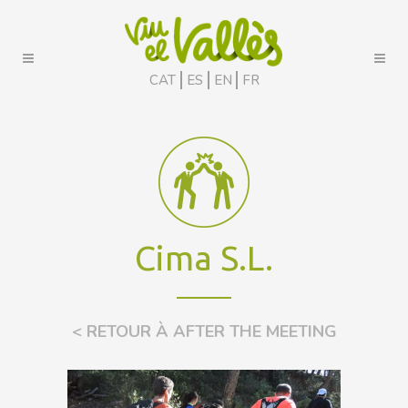
CAT
ES
EN
FR
Cima S.L.
< RETOUR À AFTER THE MEETING