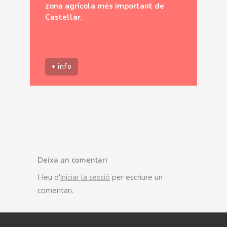
zona agrícola més important de
Castellar.
+ info
Deixa un comentari
Heu d'
iniciar la sessió
per escriure un
comentari.