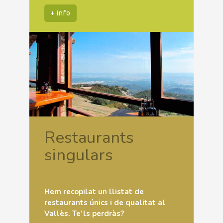
+ info
Restaurants
singulars
Hem recopilat un llistat de
restaurants únics i de qualitat al
Vallès. Te’ls perdràs?