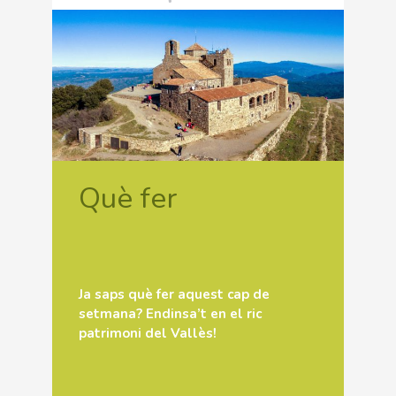
Què fer
Ja saps què fer aquest cap de
setmana? Endinsa’t en el ric
patrimoni del Vallès!