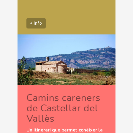
+ info
Camins careners
de Castellar del
Vallès
Un itinerari que permet conèixer la