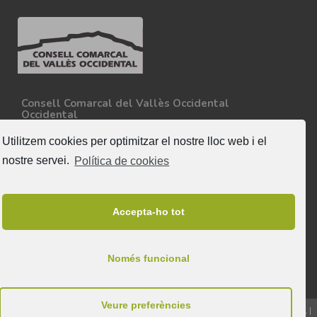
Consell Comarcal del Vallès Occidental
Occidental
Carretera N-150, Km 15
08227 - Terrassa
Utilitzem cookies per optimitzar el nostre lloc web i el
Tel. 93 727 35 34
nostre servei.
Política de cookies
Més informació
Segueix-nos
Accepta-ho tot
Només funcional
Veure preferències
© 2026 & Tots els drets reservats a Consell Comarcal del Vallès Occidental |