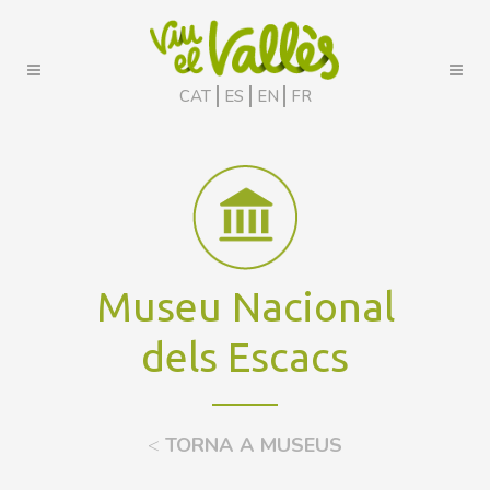
CAT
ES
EN
FR
Museu Nacional
dels Escacs
<
TORNA A MUSEUS