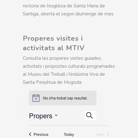
rectoria de l’església de Santa Maria de
Santiga, oberta el segon diumenge de mes.
Properes visites i
activitats al MTIV
Consulta les properes visites guiades,
activitats i propostes culturals programades
al Museu del Treball i l’indústria Viva de
Santa Perpètua de Mogoda.
No s'ha trobat cap resultat.
Esdeveniment
Propers
Esdeveniments
Views
Cerca
Search
Select
Navigation
date.
and
Esdeveniments
Previous
Today
Next