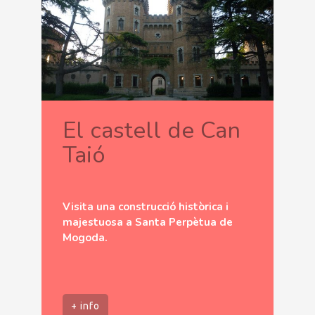
El castell de Can
Taió
Visita una construcció històrica i
majestuosa a Santa Perpètua de
Mogoda.
+ info