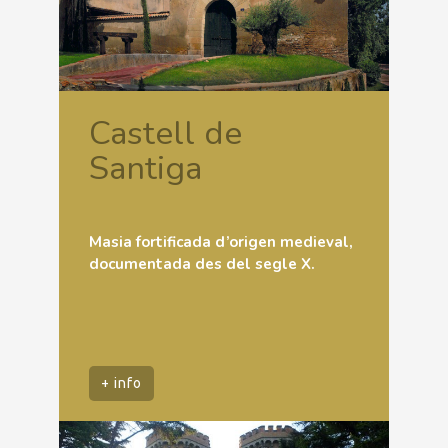
Castell de
Santiga
Masia fortificada d’origen medieval,
documentada des del segle X.
+ info