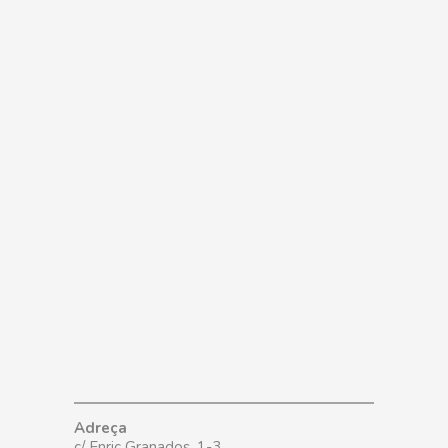
Esdeveniments
Views
Navigation
Adreça
c/ Enric Granados, 1-3