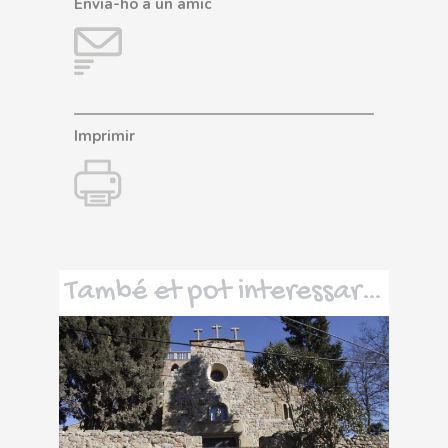
Envia-ho a un amic
Imprimir
També et pot interessar…