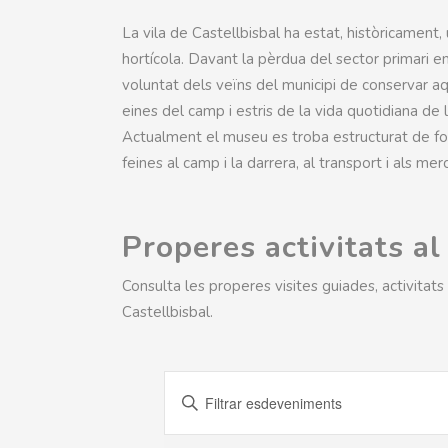
La vila de Castellbisbal ha estat, històricament
hortícola. Davant la pèrdua del sector primari en 
voluntat dels veïns del municipi de conservar aq
eines del camp i estris de la vida quotidiana de 
Actualment el museu es troba estructurat de for
feines al camp i la darrera, al transport i als mer
Properes activitats a
Consulta les properes visites guiades, activita
Castellbisbal.
Esdeveniments
Introdueix
Search
la
paraula