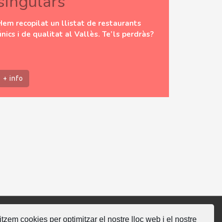
singulars
Hem recopilat un llistat de restaurants
únics i de qualitat al Vallès. Te’ls perdràs?
+ info
litzem cookies per optimitzar el nostre lloc web i el nostre