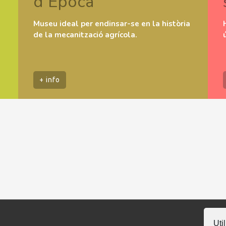
d’Època
Museu ideal per endinsar-se en la història
de la mecanització agrícola.
+ info
Uti