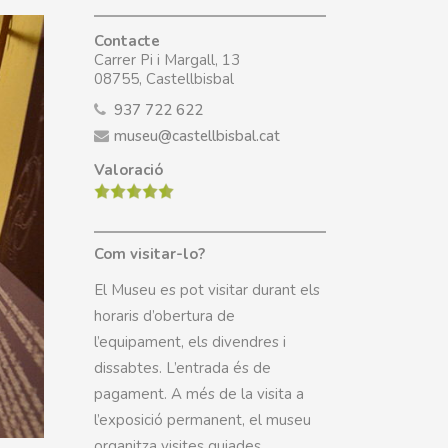
Contacte
Carrer Pi i Margall, 13
08755, Castellbisbal
937 722 622
museu@castellbisbal.cat
Valoració
Com visitar-lo?
El Museu es pot visitar durant els
horaris d’obertura de
l’equipament, els divendres i
dissabtes. L’entrada és de
pagament. A més de la visita a
l’exposició permanent, el museu
organitza visites guiades,