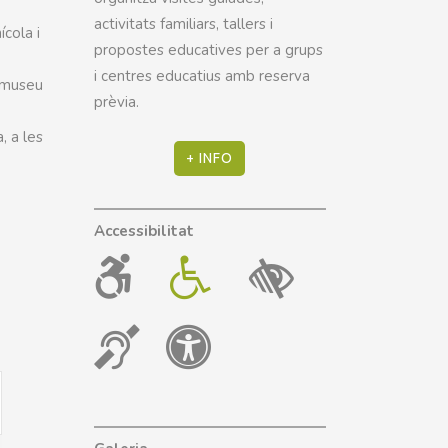
activitats familiars, tallers i
cola i
propostes educatives per a grups
i centres educatius amb reserva
l museu
prèvia.
, a les
+ INFO
Accessibilitat
Esdeveniment
Views
Navigation