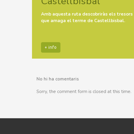
Castellbisbal
Amb aquesta ruta descobriràs els tresors
que amaga el terme de Castellbisbal.
+ info
No hi ha comentaris
Sorry, the comment form is closed at this time.