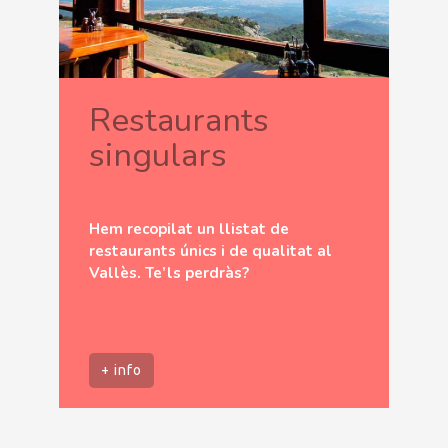
Restaurants
singulars
Hem recopilat un llistat de
restaurants únics i de qualitat al
Vallès. Te’ls perdràs?
+ info