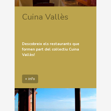
Cuina Vallès
Descobreix els restaurants que
formen part del col·lectiu Cuina
Vallès!
+ info