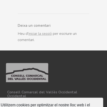
Deixa un comentari
Heu d'
iniciar la sessió
per escriure un
comentari.
Consell Comarcal del Vallès Occidental
Occidental
Carretera N-150, Km 15
08227 - Terrassa
Utilitzem cookies per optimitzar el nostre lloc web i el