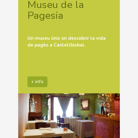
Museu de la
Pagesia
Un museu únic on descobrir la vida
de pagès a Castellbisbal.
+ info