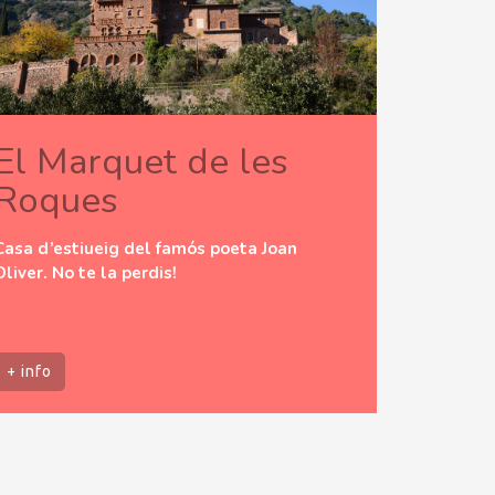
El Marquet de les
Roques
Casa d’estiueig del famós poeta Joan
Oliver. No te la perdis!
+ info