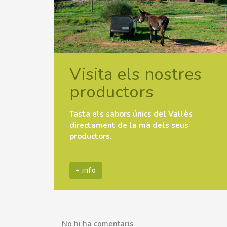
Visita els nostres
productors
Tasta els sabors únics del Vallès
directament de la mà dels seus
productors.
+ info
No hi ha comentaris