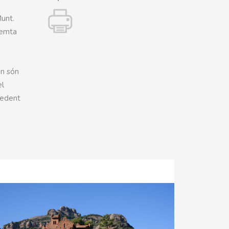
Munt.
remta
en són
el
cedent