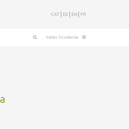
CAT
ES
EN
FR
ta