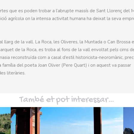
rtes que es poden trobar a l’abrupte massís de Sant Llorenç del 
ició agrícola on la intensa activitat humana ha deixat la seva emp
 llarg de la vall. La Roca, les Oliveres, la Muntada o Can Brossa 
rquet de la Roca, es troba al fons de la vall envoltat pels cims d
asia reconstruïda com a casal d’estil historicista-neoromànic, pre
 família del poeta Joan Oliver (Pere Quart) i on aquest va passar
s literàries.
També et pot interessar…