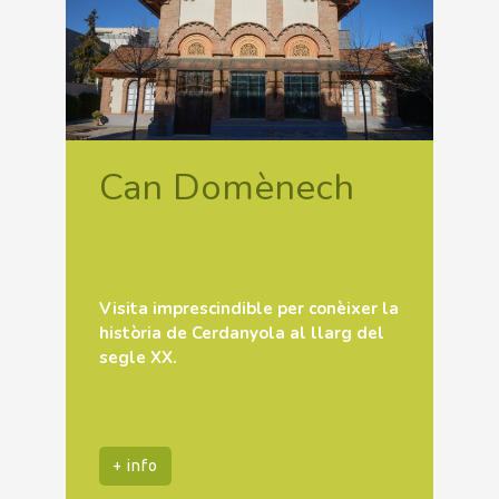
Can Domènech
Visita imprescindible per conèixer la
història de Cerdanyola al llarg del
segle XX.
+ info