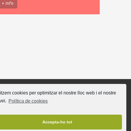
+ info
litzem cookies per optimitzar el nostre lloc web i el nostre
gueix-nos
vei.
Política de cookies
Accepta-ho tot