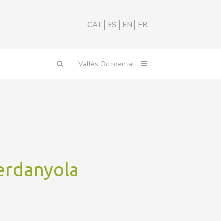
CAT
ES
EN
FR
erdanyola
L