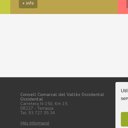
+ info
Uti
Se
Consell Comarcal del Vallès Occidental
ser
Occidental
Carretera N-150, Km 15
08227 - Terrassa
Tel. 93 727 35 34
Més informació