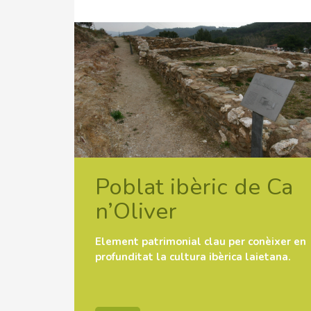
Poblat ibèric de Ca
n’Oliver
Element patrimonial clau per conèixer en
profunditat la cultura ibèrica laietana.