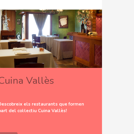
Cuina Vallès
Descobreix els restaurants que formen
part del col·lectiu Cuina Vallès!