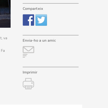
Comparteix
t, va
Envia-ho a un amic
 Fa
Imprimir