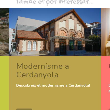
També et pot interessar…
Modernisme a
Cerdanyola
Descobreix el modernisme a Cerdanyola!