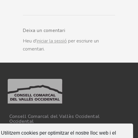
Deixa un comentari
Heu d'
iniciar la sessió
per escriure un
comentari.
Consell Comarcal del Vallès Occidental
Occidental
Carretera N-150, Km 15
08227 - Terrassa
Utilitzem cookies per optimitzar el nostre lloc web i el
Tel. 93 727 35 34