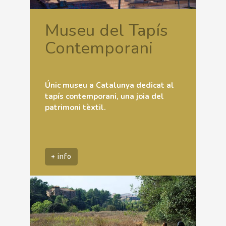
Museu del Tapís
Contemporani
Únic museu a Catalunya dedicat al
tapís contemporani, una joia del
patrimoni tèxtil.
+ info