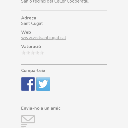
San o l’edifici del Celler Cooperatiu.
Adreça
Sant Cugat
Web
www.visitsantcugat.cat
Valoració
Comparteix
Envia-ho a un amic