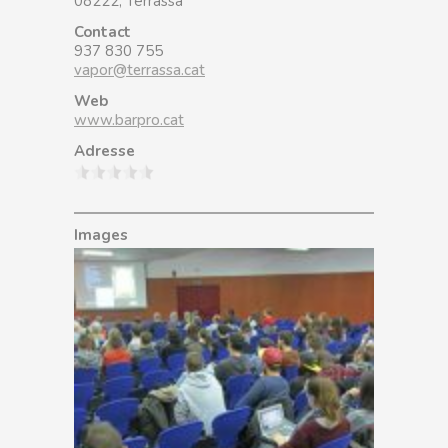
08222, Terrassa
Contact
937 830 755
vapor@terrassa.cat
Web
www.barpro.cat
Adresse
Images