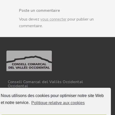
Poste un commentaire
Vous devez
vous connecter
pour publier un
commentaire.
Consell Comarcal del Vallès Occidental
Occidental
Carretera N-150, Km 15
08227 - Terrassa
Nous utilisons des cookies pour optimiser notre site Web
Tel. 93 727 35 34
et notre service.
Politique relative aux cookies
Plus d'informations