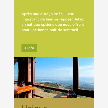
Après une dure journée, il est
important de bien se reposer. Jetez
un œil aux options que nous offrons
pour une bonne nuit de sommeil.
+ info