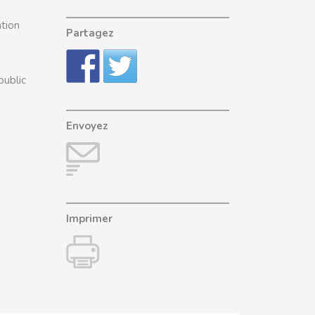
ntion
Partagez
public
Envoyez
Imprimer