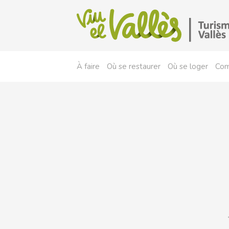
À faire
Où se restaurer
Où se loger
Com