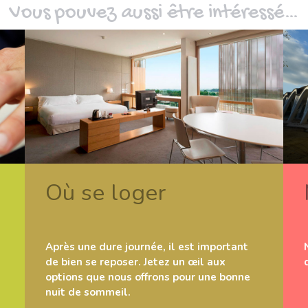
Vous pouvez aussi être intéressé…
Où se loger
Après une dure journée, il est important
de bien se reposer. Jetez un œil aux
options que nous offrons pour une bonne
nuit de sommeil.