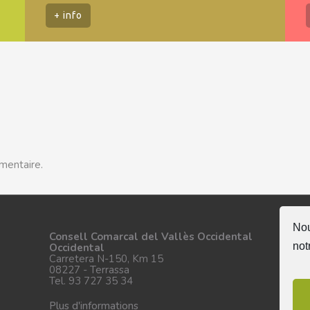
+ info
mentaire.
Nou
Su
Consell Comarcal del Vallès Occidental
not
Occidental
Carretera N-150, Km 15
08227 - Terrassa
Tel. 93 727 35 34
Plus d'informations