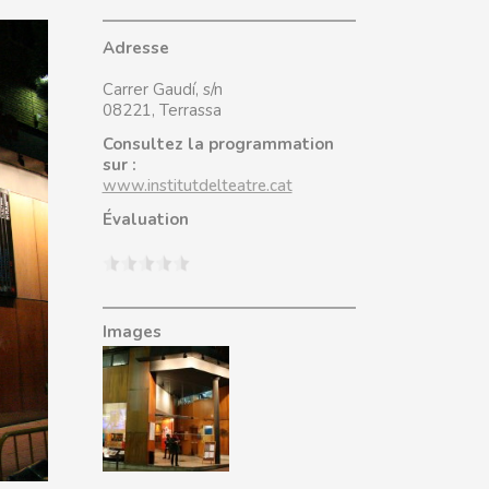
Adresse
Carrer Gaudí, s/n
08221, Terrassa
Consultez la programmation
sur :
www.institutdelteatre.cat
Évaluation
Images