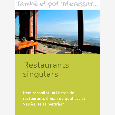
També et pot interessar…
Restaurants
singulars
Hem recopilat un llistat de
restaurants únics i de qualitat al
Vallès. Te’ls perdràs?