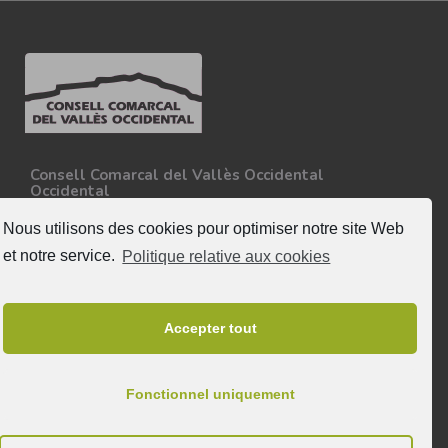
Consell Comarcal del Vallès Occidental
Occidental
Carretera N-150, Km 15
08227 - Terrassa
Nous utilisons des cookies pour optimiser notre site Web
Tel. 93 727 35 34
et notre service.
Politique relative aux cookies
Plus d'informations
Suivez nous
Accepter tout
Fonctionnel uniquement