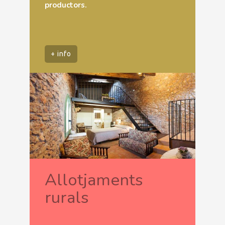
productors.
+ info
Allotjaments
rurals