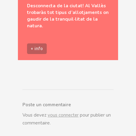
Desconnecta de la ciutat! Al Vallès
trobaràs tot tipus d’allotjaments on
gaudir de la tranquil·litat de la
natura.
+ info
Poste un commentaire
Vous devez
vous connecter
pour publier un
commentaire.