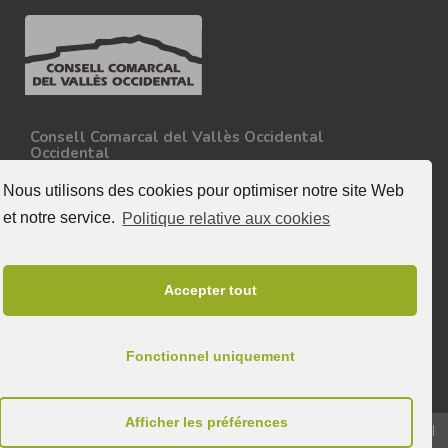
Consell Comarcal del Vallès Occidental
Occidental
Carretera N-150, Km 15
08227 - Terrassa
Nous utilisons des cookies pour optimiser notre site Web
Tel. 93 727 35 34
et notre service.
Politique relative aux cookies
Plus d'informations
Suivez nous
Accepter tout
Fonctionnel uniquement
Afficher les préférences
© 2025 & Tous droits réservés au Consell Comarcal del Vallès Occidental |