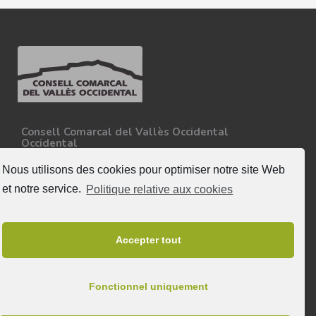
Consell Comarcal del Vallès Occidental
Occidental
Carretera N-150, Km 15
08227 - Terrassa
Nous utilisons des cookies pour optimiser notre site Web
Tel. 93 727 35 34
et notre service.
Politique relative aux cookies
Plus d'informations
Suivez nous
Accepter tout
Fonctionnel uniquement