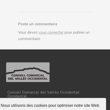
Poste un commentaire
Vous devez
vous connecter
pour publier un
commentaire.
Consell Comarcal del Vallès Occidental
Occidental
Carretera N-150, Km 15
08227 - Terrassa
Nous utilisons des cookies pour optimiser notre site Web
Tel. 93 727 35 34