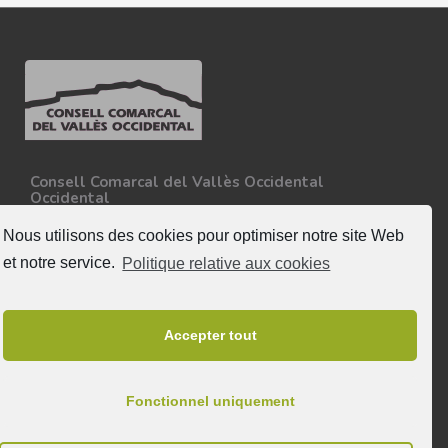
Consell Comarcal del Vallès Occidental
Occidental
Carretera N-150, Km 15
08227 - Terrassa
Nous utilisons des cookies pour optimiser notre site Web
Tel. 93 727 35 34
et notre service.
Politique relative aux cookies
Plus d'informations
Suivez nous
Accepter tout
Fonctionnel uniquement