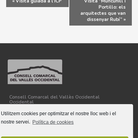
«
Visita guiada a l’ICP
Visita “Muncunill i
Portillo: els
arquitectes que van
dissenyar Rubí”
»
Consell Comarcal del Vallès Occidental
Occidental
Carretera N-150, Km 15
08227 - Terrassa
Utilitzem cookies per optimitzar el nostre lloc web i el
Tel. 93 727 35 34
nostre servei.
Política de cookies
Més informació