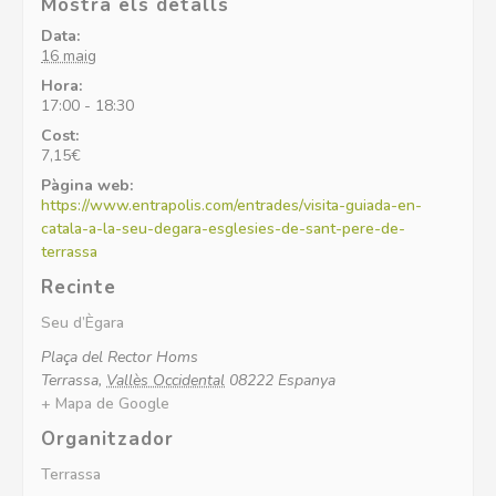
Mostra els detalls
Data:
16 maig
Hora:
17:00 - 18:30
Cost:
7,15€
Pàgina web:
https://www.entrapolis.com/entrades/visita-guiada-en-
catala-a-la-seu-degara-esglesies-de-sant-pere-de-
terrassa
Recinte
Seu d’Ègara
Plaça del Rector Homs
Terrassa
,
Vallès Occidental
08222
Espanya
+ Mapa de Google
Organitzador
Terrassa