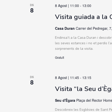
DS
8 Agost | 11:00
-
13:00
8
Visita guiada a la
Casa Duran
Carrer del Pedregar, 7
Endinsa’t a la Casa Duran i descobre
les seves estances i no et perdis l’
sorprenents de la visita.
Gratuït
DS
8 Agost | 11:45
-
13:15
8
Visita “la Seu d’Èg
Seu d'Ègara
Plaça del Rector Homs
Descobreix les Esglésies de Sant Pe