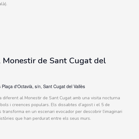
là).
l Monestir de Sant Cugat del
s
Plaça d'Octavià, s/n, Sant Cugat del Vallès
da diferent al Monestir de Sant Cugat amb una visita nocturna
ols i creences populars. Els dissabtes d’agost i el 5 de
 transforma en un escenari evocador per descobrir l’imaginari
 històries que han perdurat entre els seus murs.