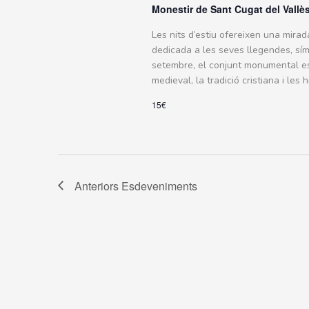
Monestir de Sant Cugat del Vallè
Les nits d’estiu ofereixen una mira
dedicada a les seves llegendes, símb
setembre, el conjunt monumental es
medieval, la tradició cristiana i les
15€
Anteriors
Esdeveniments