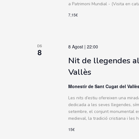
a Patrimoni Mundial - (Visita en cata
7,15€
DS
8 Agost | 22:00
8
Nit de llegendes a
Vallès
Monestir de Sant Cugat del Vallè
Les nits d’estiu ofereixen una mira
dedicada a les seves llegendes, símb
setembre, el conjunt monumental es
medieval, la tradició cristiana i les
15€