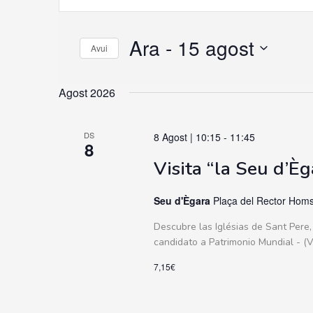
Search
la
paraula
and
clau.
Ara
 - 
15 agost
Avui
Cerca
Views
selecciona
Esdeveniments
una
Navigation
Agost 2026
per
data
la
paraula
DS
8 Agost | 10:15
-
11:45
8
clau.
Visita “la Seu d’È
Seu d'Ègara
Plaça del Rector Homs
Descubre las Iglésias de Sant Pere,
candidato a Patrimonio Mundial - (Vi
7,15€