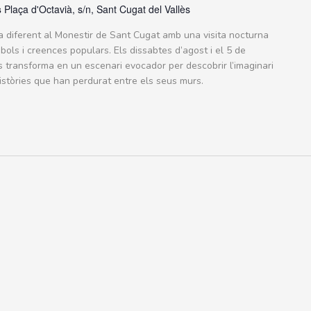
s
Plaça d'Octavià, s/n, Sant Cugat del Vallès
da diferent al Monestir de Sant Cugat amb una visita nocturna
ols i creences populars. Els dissabtes d’agost i el 5 de
 transforma en un escenari evocador per descobrir l’imaginari
 històries que han perdurat entre els seus murs.