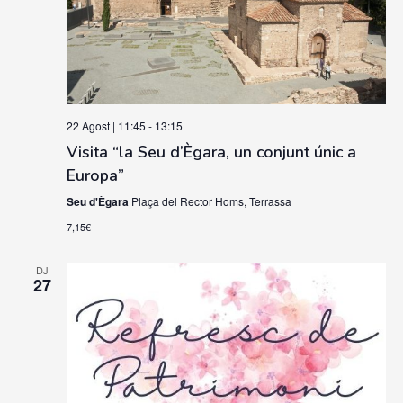
22 Agost | 11:45
-
13:15
Visita “la Seu d’Ègara, un conjunt únic a
Europa”
Seu d'Ègara
Plaça del Rector Homs, Terrassa
7,15€
DJ
27