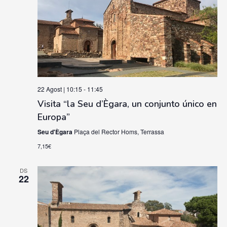
22 Agost | 10:15
-
11:45
Visita “la Seu d’Ègara, un conjunto único en
Europa”
Seu d'Ègara
Plaça del Rector Homs, Terrassa
7,15€
DS
22