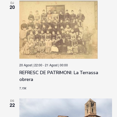
data
DJ
20
20 Agost | 22:00
-
21 Agost | 00:00
REFRESC DE PATRIMONI: La Terrassa
obrera
7,15€
DS
22