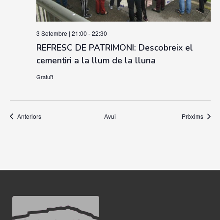
3 Setembre | 21:00
-
22:30
REFRESC DE PATRIMONI: Descobreix el
cementiri a la llum de la lluna
Gratuït
Esdeveniments
Esdev
Anteriors
Avui
Pròxims