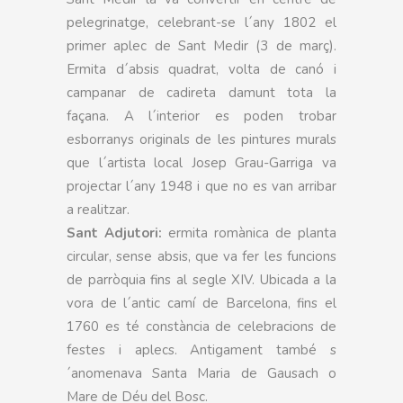
pelegrinatge, celebrant-se l´any 1802 el
primer aplec de Sant Medir (3 de març).
Ermita d´absis quadrat, volta de canó i
campanar de cadireta damunt tota la
façana. A l´interior es poden trobar
esborranys originals de les pintures murals
que l´artista local Josep Grau-Garriga va
projectar l´any 1948 i que no es van arribar
a realitzar.
Sant Adjutori:
ermita romànica de planta
circular, sense absis, que va fer les funcions
de parròquia fins al segle XIV. Ubicada a la
vora de l´antic camí de Barcelona, fins el
1760 es té constància de celebracions de
festes i aplecs. Antigament també s
´anomenava Santa Maria de Gausach o
Mare de Déu del Bosc.