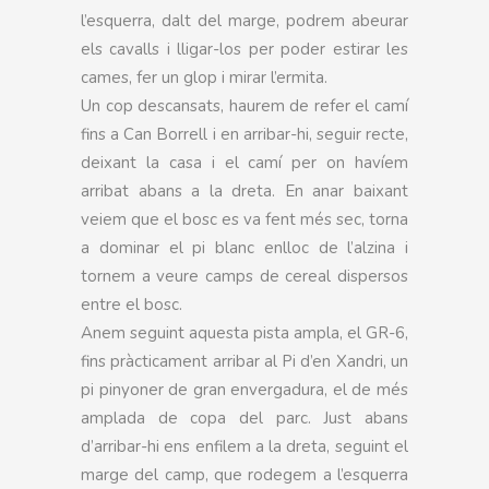
l’esquerra, dalt del marge, podrem abeurar
els cavalls i lligar-los per poder estirar les
cames, fer un glop i mirar l’ermita.
Un cop descansats, haurem de refer el camí
fins a Can Borrell i en arribar-hi, seguir recte,
deixant la casa i el camí per on havíem
arribat abans a la dreta. En anar baixant
veiem que el bosc es va fent més sec, torna
a dominar el pi blanc enlloc de l’alzina i
tornem a veure camps de cereal dispersos
entre el bosc.
Anem seguint aquesta pista ampla, el GR-6,
fins pràcticament arribar al Pi d’en Xandri, un
pi pinyoner de gran envergadura, el de més
amplada de copa del parc. Just abans
d’arribar-hi ens enfilem a la dreta, seguint el
marge del camp, que rodegem a l’esquerra