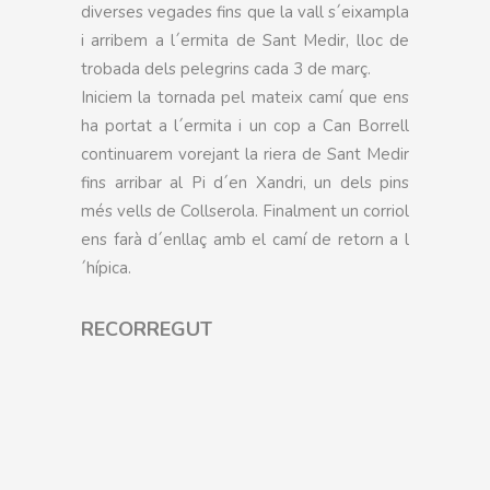
diverses vegades fins que la vall s´eixampla
i arribem a l´ermita de Sant Medir, lloc de
trobada dels pelegrins cada 3 de març.
Iniciem la tornada pel mateix camí que ens
ha portat a l´ermita i un cop a Can Borrell
continuarem vorejant la riera de Sant Medir
fins arribar al Pi d´en Xandri, un dels pins
més vells de Collserola. Finalment un corriol
ens farà d´enllaç amb el camí de retorn a l
´hípica.
RECORREGUT