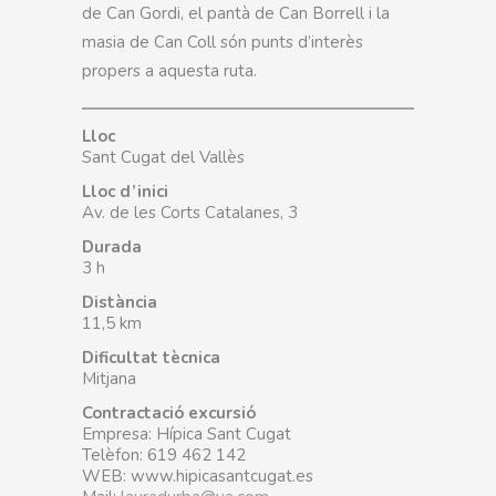
de Can Gordi, el pantà de Can Borrell i la
masia de Can Coll són punts d’interès
propers a aquesta ruta.
Lloc
Sant Cugat del Vallès
Lloc d’inici
Av. de les Corts Catalanes, 3
Durada
3 h
Distància
11,5 km
Dificultat tècnica
Mitjana
Contractació excursió
Empresa: Hípica Sant Cugat
Telèfon: 619 462 142
WEB: www.hipicasantcugat.es