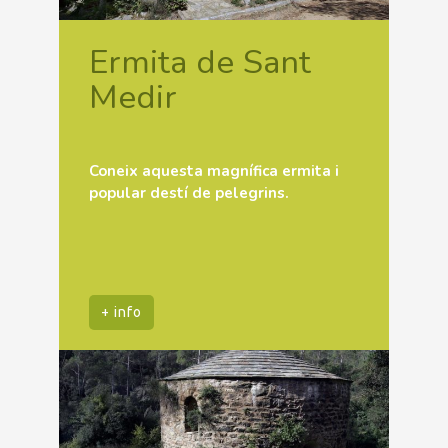
Ermita de Sant
Medir
Coneix aquesta magnífica ermita i
popular destí de pelegrins.
+ info