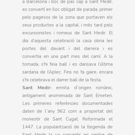
a Barcelona i lloc de pas cap a Sant Medir,
es convertí en lloc obligat de parada, primer
pels pagesos de la zona que portaven els
seus productes a la capital, i més tard pels
excursionistes i romeus de Sant Medir. El
dia d’aquesta celebració la casa obria les
portes del davant i del darrera i es
convertia en una part mes del camí. A la
tornada, s’hi feia ball i es dansava l’última
sardana de l’Aplec. Fins no fa gaire, encara
s’hi celebrava el darrer ball de la festa.
Sant Medir:
ermita d´origen romànic,
antigament anomenada de Sant Emeteri.
Les primeres referències documentades
daten de l´any 962 com a propietat del
monestir de Sant Cugat. Reformada el
1447. La popularització de la llegenda de
Sant Medir la va convertir en centre de