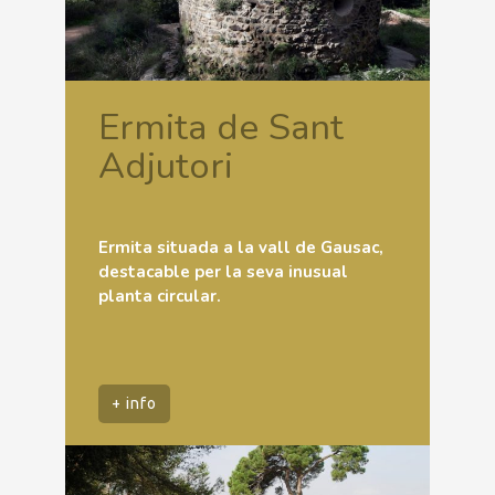
Ermita de Sant
Adjutori
Ermita situada a la vall de Gausac,
destacable per la seva inusual
planta circular.
+ info