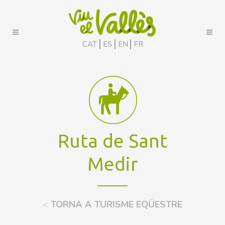
CAT
ES
EN
FR
Ruta de Sant
Medir
<
TORNA A TURISME EQÜESTRE