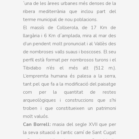
´una de les àrees urbanes més denses de la
ribera mediterrània que inclou part del
terme municipal de nou poblacions.
El massís de Collserola, de 17 Km de
llargària i 6 Km d´amplada, mira al mar des
d’un pendent molt pronunciat i al Vallès des
de nombroses valls suaus i boscoses. El seu
perfil està format per nombrosos turons i el
Tibidabo n’és el més alt (512 m.).
L’empremta humana és palesa a la serra,
tant pel que fa a la modificació del paisatge
com per la quantitat de restes
arqueològiques i construccions que s’hi
troben i que constitueixen un patrimoni
molt valuós.
Can Borrell:
masia del segle XVII que per
la seva situació a l’antic camí de Sant Cugat