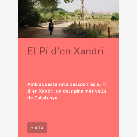
El Pi d’en Xandri
Amb aquesta ruta descobriràs el Pi
d´en Xandri, un dels pins més vells
de Catalunya.
+ info