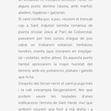
alguns punts domina l’alzina, amb marfull,
aladern, lligabosc i galzeran.
El camí s’enfila poc a poc, veurem el trencall
cap a Sant Adjutori (ermita romànica de
planta circular, única al Parc de Collserola),
passarem per tres cursos d’aigua de poc
cabal on trobarem esbarzer, herbàcies
tendres, menta (que olorarem en trepitjar-
la) i violetes, entre altres. En aquesta punts
també apreciarem la major humitat del
terreny amb els pollancres, plàtans i gatells
que hi ha.
Després del tercer rierol el camí ja puja més
i la vall s’eixampla lleugerament, fins que
podem veure les teulades d’unes
edificacions: l’ermita de Sant Medir. Així que
arribem veurem una font a mà dreta i a