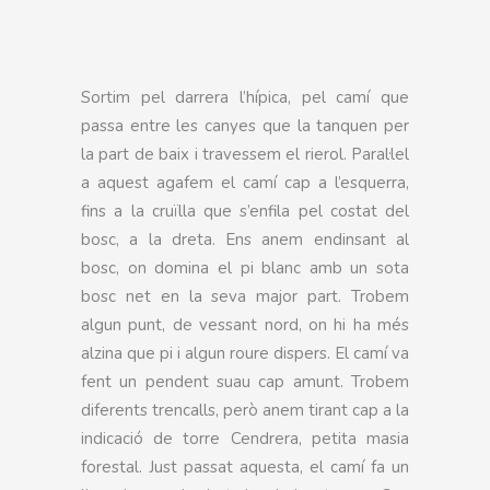
Sortim pel darrera l’hípica, pel camí que
passa entre les canyes que la tanquen per
la part de baix i travessem el rierol. Paral·lel
a aquest agafem el camí cap a l’esquerra,
fins a la cruïlla que s’enfila pel costat del
bosc, a la dreta. Ens anem endinsant al
bosc, on domina el pi blanc amb un sota
bosc net en la seva major part. Trobem
algun punt, de vessant nord, on hi ha més
alzina que pi i algun roure dispers. El camí va
fent un pendent suau cap amunt. Trobem
diferents trencalls, però anem tirant cap a la
indicació de torre Cendrera, petita masia
forestal. Just passat aquesta, el camí fa un