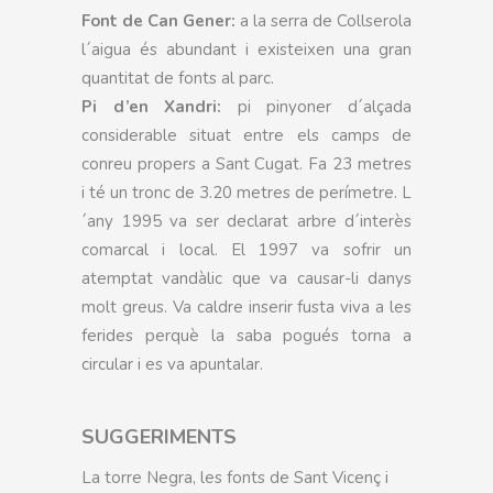
Font de Can Gener:
a la serra de Collserola
l´aigua és abundant i existeixen una gran
quantitat de fonts al parc.
Pi d’en Xandri:
pi pinyoner d´alçada
considerable situat entre els camps de
conreu propers a Sant Cugat. Fa 23 metres
i té un tronc de 3.20 metres de perímetre. L
´any 1995 va ser declarat arbre d´interès
comarcal i local. El 1997 va sofrir un
atemptat vandàlic que va causar-li danys
molt greus. Va caldre inserir fusta viva a les
ferides perquè la saba pogués torna a
circular i es va apuntalar.
SUGGERIMENTS
La torre Negra, les fonts de Sant Vicenç i