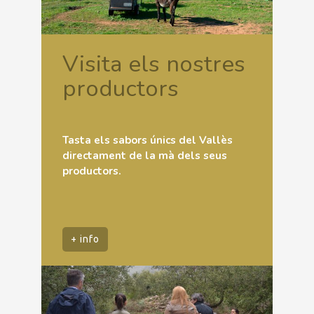
Visita els nostres
productors
Tasta els sabors únics del Vallès
directament de la mà dels seus
productors.
+ info