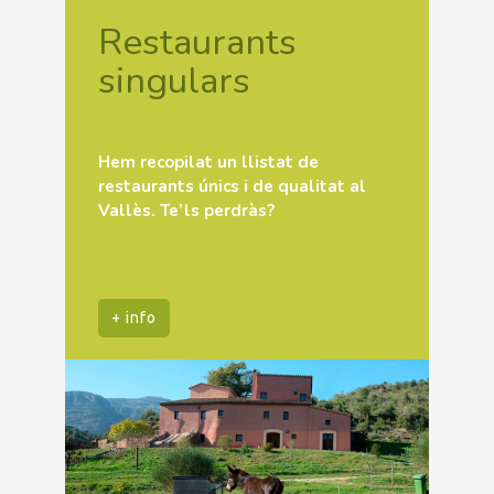
Restaurants
singulars
Hem recopilat un llistat de
restaurants únics i de qualitat al
Vallès. Te’ls perdràs?
+ info