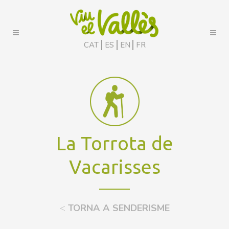
CAT
ES
EN
FR
La Torrota de
Vacarisses
<
TORNA A SENDERISME