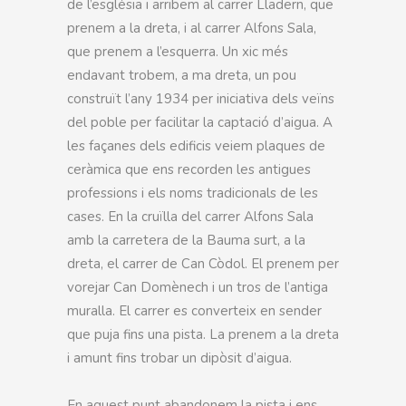
de l’església i arribem al carrer Lladern, que
prenem a la dreta, i al carrer Alfons Sala,
que prenem a l’esquerra. Un xic més
endavant trobem, a ma dreta, un pou
construït l’any 1934 per iniciativa dels veïns
del poble per facilitar la captació d’aigua. A
les façanes dels edificis veiem plaques de
ceràmica que ens recorden les antigues
professions i els noms tradicionals de les
cases. En la cruïlla del carrer Alfons Sala
amb la carretera de la Bauma surt, a la
dreta, el carrer de Can Còdol. El prenem per
vorejar Can Domènech i un tros de l’antiga
muralla. El carrer es converteix en sender
que puja fins una pista. La prenem a la dreta
i amunt fins trobar un dipòsit d’aigua.
En aquest punt abandonem la pista i ens