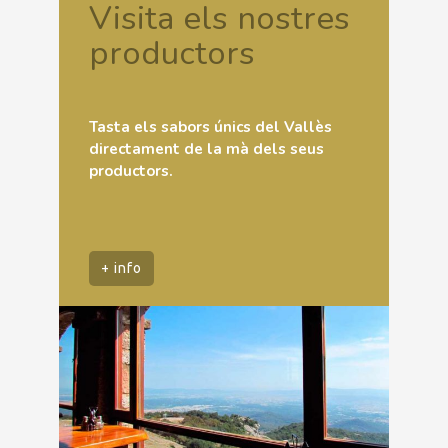
Visita els nostres
productors
Tasta els sabors únics del Vallès
directament de la mà dels seus
productors.
+ info