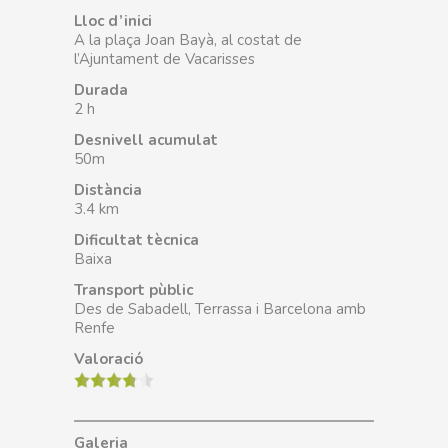
Lloc d’inici
A la plaça Joan Bayà, al costat de
l’Ajuntament de Vacarisses
Durada
2 h
Desnivell acumulat
50m
Distància
3.4 km
Dificultat tècnica
Baixa
Transport pùblic
Des de Sabadell, Terrassa i Barcelona amb
Renfe
Valoració
Galeria