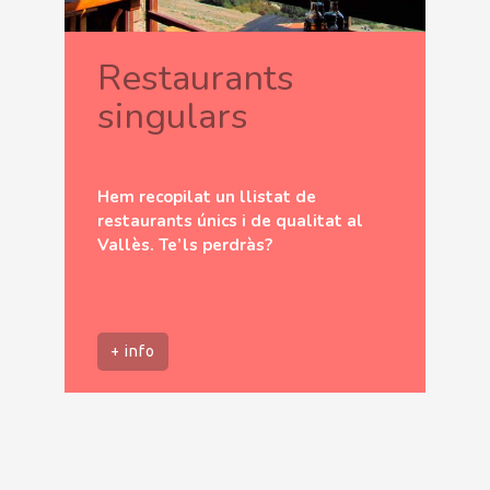
Restaurants
singulars
Hem recopilat un llistat de
restaurants únics i de qualitat al
Vallès. Te’ls perdràs?
+ info