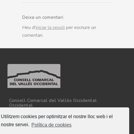
Deixa un comentari
Heu d'
iniciar la sessió
per escriure un
comentari.
Consell Comarcal del Vallès Occidental
Occidental
Carretera N-150, Km 15
08227 - Terrassa
Utilitzem cookies per optimitzar el nostre lloc web i el
Tel. 93 727 35 34
nostre servei.
Política de cookies
Més informació