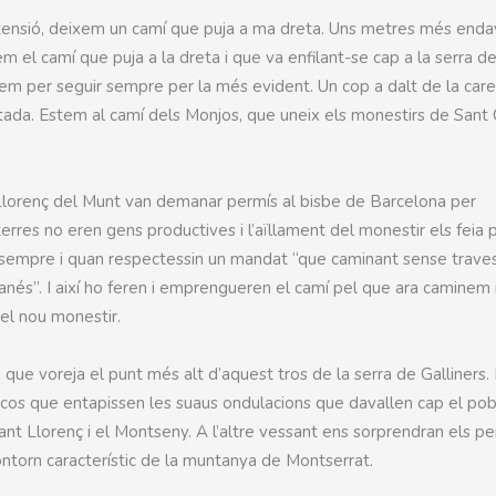
lta tensió, deixem un camí que puja a ma dreta. Uns metres més end
m el camí que puja a la dreta i que va enfilant-se cap a la serra d
rem per seguir sempre per la més evident. Un cop a dalt de la care
altada. Estem al camí dels Monjos, que uneix els monestirs de Sant
 Llorenç del Munt van demanar permís al bisbe de Barcelona per
erres no eren gens productives i l’aïllament del monestir els feia p
ar sempre i quan respectessin un mandat “que caminant sense trave
els anés”. I així ho feren i emprengueren el camí pel que ara caminem 
 el nou monestir.
que voreja el punt més alt d’aquest tros de la serra de Galliners.
cos que entapissen les suaus ondulacions que davallen cap el pobl
Sant Llorenç i el Montseny. A l’altre vessant ens sorprendran els per
 contorn característic de la muntanya de Montserrat.