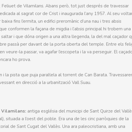
t Feliuet de Vilamilans. Abans però, tot just després de travessar
icada al sagrat cor de Crist i inaugurada l’any 1957. Al seu voltan
ixa fins l’ermita, un edifici preromànic d’una nau i tres absis
 que conformen la façana de migdia i l’absis principal hi trobem un
saltar i que dóna origen a una altra llegenda, la del mal caçador 
bre passà per davant de la porta oberta del temple. Entre els fel
 en veure-la passar, va agafar l’escopeta i la va perseguir. El caçad
encara ho prova.
 i la pista que puja paral·lela al torrent de Can Barata. Travessar
vessant en direcció a la urbanització Vall Suau.
 Vilamilans:
antiga església del municipi de Sant Quirze del Vallè
l), situada a l’oest del poble. Era una de les cinc parròquies de la
torial de Sant Cugat del Vallès. Una ara paleocristiana, amb una