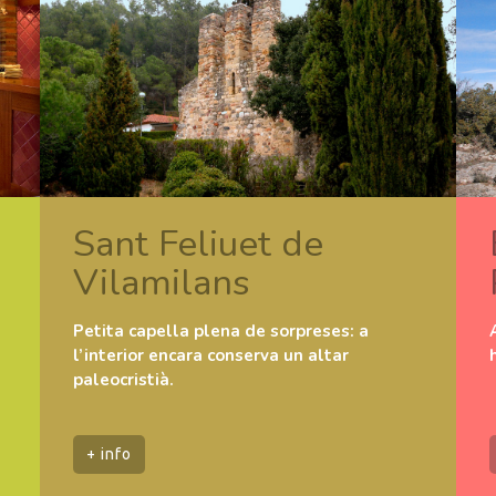
Sant Feliuet de
Vilamilans
Petita capella plena de sorpreses: a
l’interior encara conserva un altar
paleocristià.
+ info