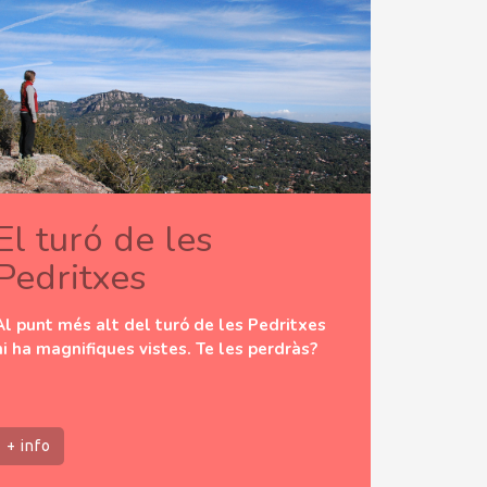
El turó de les
Pedritxes
Al punt més alt del turó de les Pedritxes
hi ha magnifiques vistes. Te les perdràs?
+ info