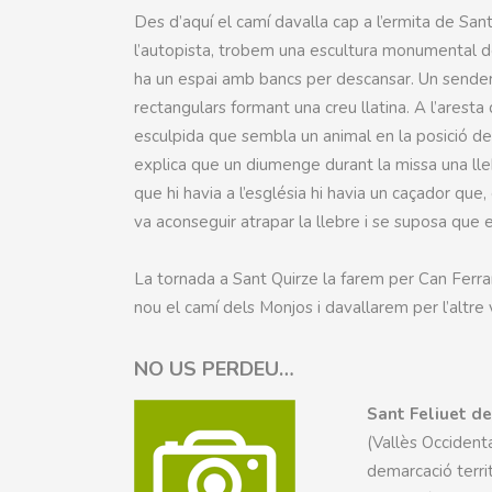
Des d’aquí el camí davalla cap a l’ermita de San
l’autopista, trobem una escultura monumental ded
ha un espai amb bancs per descansar. Un sender ba
rectangulars formant una creu llatina. A l’aresta
esculpida que sembla un animal en la posició de 
explica que un diumenge durant la missa una lle
que hi havia a l’església hi havia un caçador que,
va aconseguir atrapar la llebre i se suposa que 
La tornada a Sant Quirze la farem per Can Ferran
nou el camí dels Monjos i davallarem per l’altre 
NO US PERDEU…
Sant Feliuet de
(Vallès Occidenta
demarcació terri