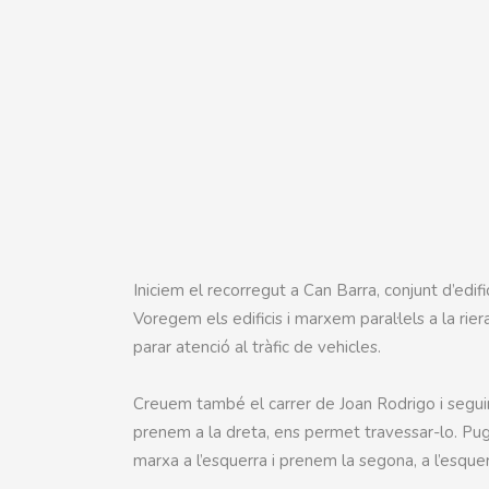
Iniciem el recorregut a Can Barra, conjunt d’edific
Voregem els edificis i marxem paral·lels a la riera
parar atenció al tràfic de vehicles.
Creuem també el carrer de Joan Rodrigo i seguim p
prenem a la dreta, ens permet travessar-lo. Pu
marxa a l’esquerra i prenem la segona, a l’esque