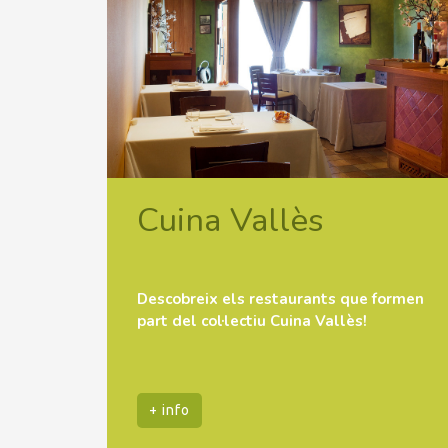
Cuina Vallès
Descobreix els restaurants que formen
part del col·lectiu Cuina Vallès!
+ info