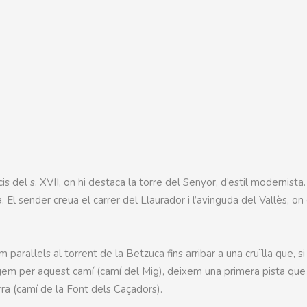
is del s. XVII, on hi destaca la torre del Senyor, d’estil modernista.
. El sender creua el carrer del Llaurador i l’avinguda del Vallès, on 
aral·lels al torrent de la Betzuca fins arribar a una cruïlla que, si
gem per aquest camí (camí del Mig), deixem una primera pista que
rra (camí de la Font dels Caçadors).