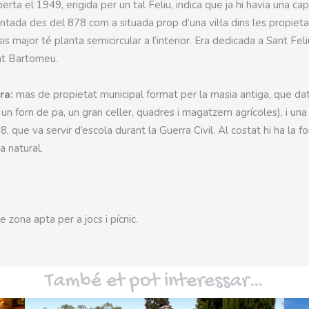
berta el 1949, erigida per un tal Feliu, indica que ja hi havia una cap
ntada des del 878 com a situada prop d’una vil·la dins les propiet
is major té planta semicircular a l’interior. Era dedicada a Sant Feli
nt Bartomeu.
ra:
mas de propietat municipal format per la masia antiga, que da
 un forn de pa, un gran celler, quadres i magatzem agrícoles), i una
8, que va servir d’escola durant la Guerra Civil. Al costat hi ha la f
a natural.
 zona apta per a jocs i pícnic.
També et pot interessar…