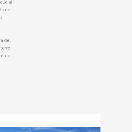
ella al
ats de
u,
ta del
 torre
ont de