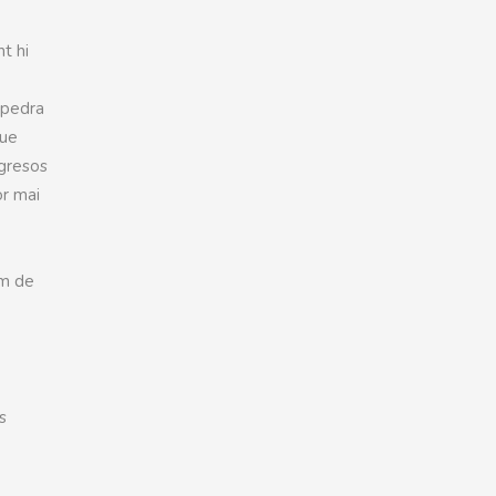
t hi
a pedra
que
igresos
or mai
em de
s