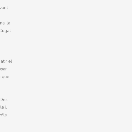
avant
e
na, la
 Cugat
atir el
ssar
i que
 Des
e i,
fils