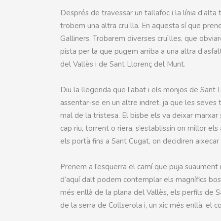
Després de travessar un tallafoc i la línia d’a
trobem una altra cruïlla. En aquesta sí que prene
Galliners. Trobarem diverses cruïlles, que obvia
pista per la que pugem arriba a una altra d’asf
del Vallès i de Sant Llorenç del Munt.
Diu la llegenda que l’abat i els monjos de Sant
assentar-se en un altre indret, ja que les seves t
mal de la tristesa. El bisbe els va deixar marx
cap riu, torrent o riera, s’establissin on millor 
els portà fins a Sant Cugat, on decidiren aixecar
Prenem a l’esquerra el camí que puja suaument i 
d’aquí dalt podem contemplar els magnífics bos
més enllà de la plana del Vallès, els perfils de 
de la serra de Collserola i, un xic més enllà, el