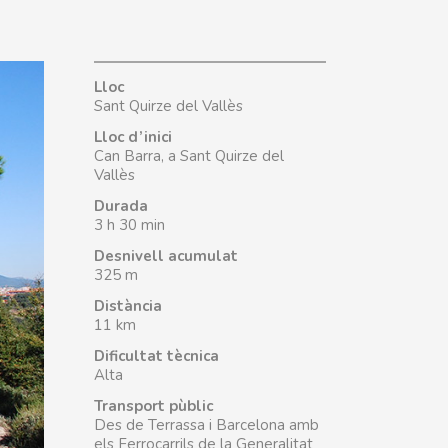
Lloc
Sant Quirze del Vallès
Lloc d’inici
Can Barra, a Sant Quirze del
Vallès
Durada
3 h 30 min
Desnivell acumulat
325 m
Distància
11 km
Dificultat tècnica
Alta
Transport pùblic
Des de Terrassa i Barcelona amb
els Ferrocarrils de la Generalitat