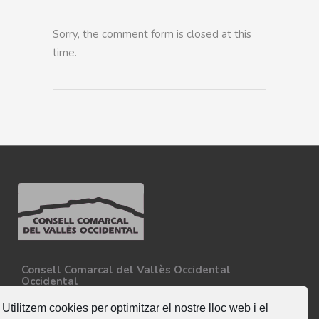
Sorry, the comment form is closed at this
time.
Consell Comarcal del Vallès Occidental
Occidental
Carretera N-150, Km 15
08227 - Terrassa
Utilitzem cookies per optimitzar el nostre lloc web i el
Tel. 93 727 35 34