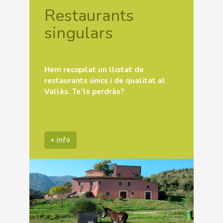
Restaurants
singulars
Hem recopilat un llistat de
restaurants únics i de qualitat al
Vallès. Te’ls perdràs?
+ info