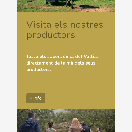
Visita els nostres
productors
Tasta els sabors únics del Vallès
directament de la mà dels seus
productors.
+ info