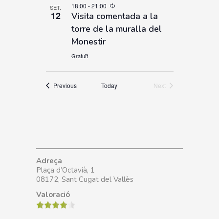
18:00
-
21:00
SET.
12
Visita comentada a la
torre de la muralla del
Monestir
Gratuït
Esdeveniments
Previous
Today
Next
Esdeveniments
Adreça
Plaça d’Octavià, 1
08172, Sant Cugat del Vallès
Valoració