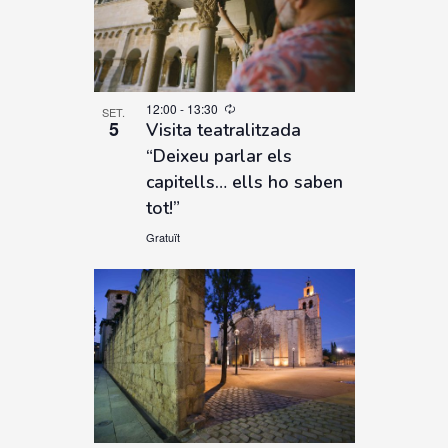
12:00
-
13:30
SET.
5
Visita teatralitzada
“Deixeu parlar els
capitells… ells ho saben
tot!”
Gratuït