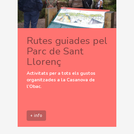
Rutes guiades pel
Parc de Sant
Llorenç
Activitats per a tots els gustos
organitzades a la Casanova de
l’Obac.
+ info