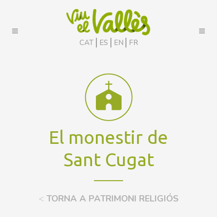
CAT
ES
EN
FR
El monestir de
Sant Cugat
<
TORNA A PATRIMONI RELIGIÓS