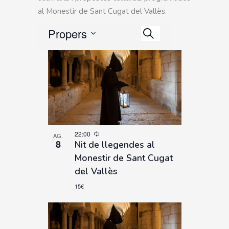
al Monestir de Sant Cugat del Vallès.
Esdeveniment
Propers
Esdeveniments
Views
Cerca
Search
Select
Navigation
date.
and
Views
Navigation
22:00
AG.
8
Nit de llegendes al
Monestir de Sant Cugat
del Vallès
15€