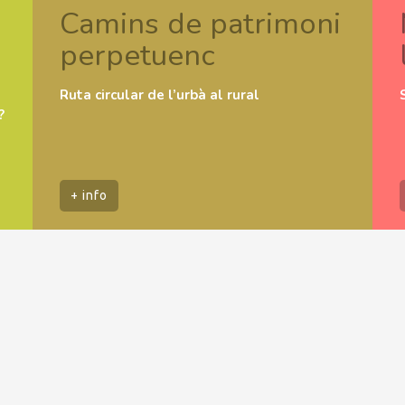
Camins de patrimoni
perpetuenc
Ruta circular de l’urbà al rural
?
+ info