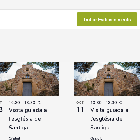
Trobar Esdeveniments
10:30
-
13:30
10:30
-
13:30
T.
OCT.
3
11
Visita guiada a
Visita guiada a
l’església de
l’església de
Santiga
Santiga
Gratuït
Gratuït