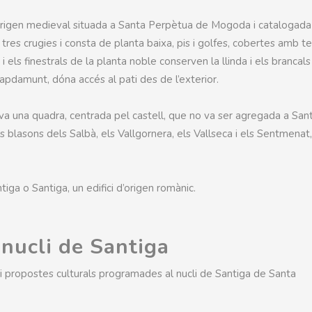
 d’origen medieval situada a Santa Perpètua de Mogoda i catalogad
tres crugies i consta de planta baixa, pis i golfes, cobertes amb t
 els finestrals de la planta noble conserven la llinda i els brancal
capdamunt, dóna accés al pati des de l’exterior.
va una quadra, centrada pel castell, que no va ser agregada a San
ls blasons dels Salbà, els Vallgornera, els Vallseca i els Sentmenat,
tiga o Santiga, un edifici d’origen romànic.
 nucli de Santiga
s i propostes culturals programades al nucli de Santiga de Santa