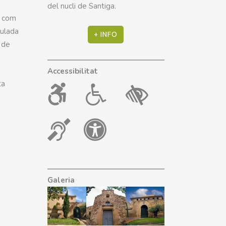
del nucli de Santiga.
a com
eulada
+ INFO
s de
Accessibilitat
ta
Galeria