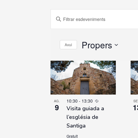
Esdeveniments
Introdueix
Search
la
paraula
and
clau.
Propers
Avui
Cerca
Views
Select
Esdeveniments
date.
Navigation
per
la
paraula
clau.
10:30
-
13:30
AG.
SE
9
1
Visita guiada a
l’església de
Santiga
Gratuït