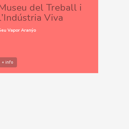
Museu del Treball i
l’Indústria Viva
Seu Vapor Aranýo
+ info