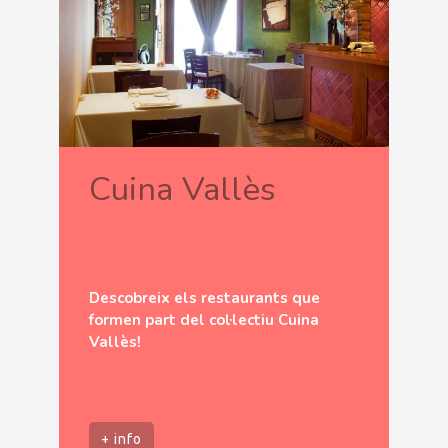
Cuina Vallès
Descobreix els restaurants que
formen part del col·lectiu Cuina
Vallès!
+ info