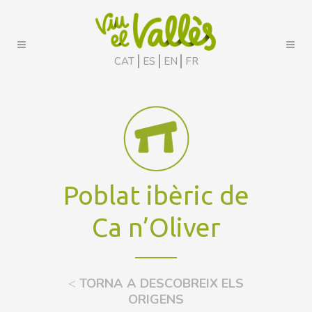
CAT
ES
EN
FR
Poblat ibèric de
Ca n’Oliver
<
TORNA A DESCOBREIX ELS
ORIGENS