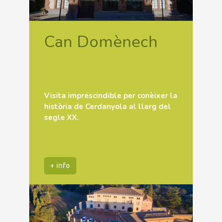
Can Domènech
Visita imprescindible per conèixer la
història de Cerdanyola al llarg del
segle XX.
+ info