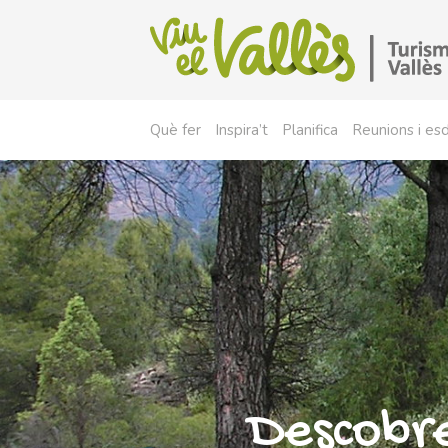
Què fer
Inspira’t
Planifica
Reunions i e
Descobre