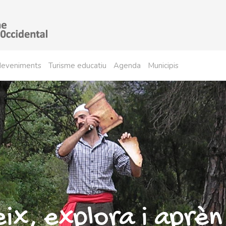
sdeveniments
Turisme educatiu
Agenda
Municipis
ix, explora i aprèn 