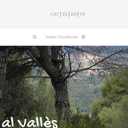
CAT
ES
EN
FR
al Vallès