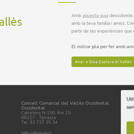
Amb
aquesta guia
descobriràs 
allès
amb la teva família i amics. Cre
partir de les experiències que
El millor pla per fer amb ami
Anar a Guia Explora el Vallès
Uti
Se
Consell Comarcal del Vallès Occidental
ser
Occidental
Carretera N-150, Km 15
08227 - Terrassa
Tel. 93 727 35 34
Més informació