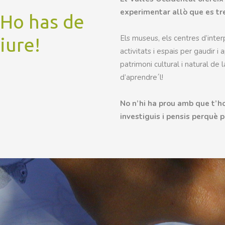
experimentar allò que es tre
Ho has de
Els museus, els centres d’inter
iure!
activitats i espais per gaudir 
patrimoni cultural i natural de 
d’aprendre´l!
No n’hi ha prou amb que t’h
investiguis i pensis perquè p