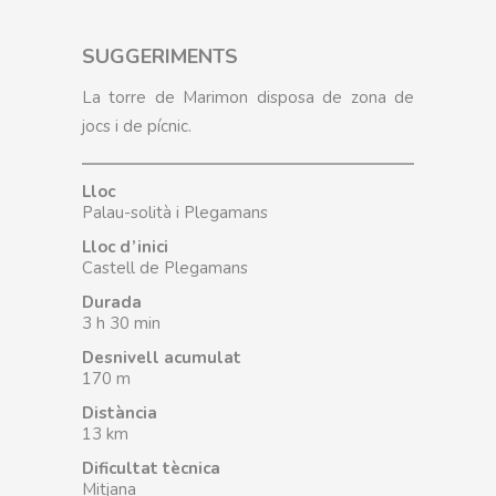
SUGGERIMENTS
La torre de Marimon disposa de zona de
jocs i de pícnic.
Lloc
Palau-solità i Plegamans
Lloc d’inici
Castell de Plegamans
Durada
3 h 30 min
Desnivell acumulat
170 m
Distància
13 km
Dificultat tècnica
Mitjana