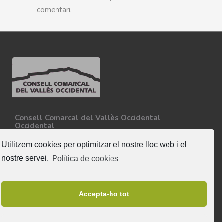
comentari.
Consell Comarcal del Vallès Occidental
Occidental
Carretera N-150, Km 15
08227 - Terrassa
Utilitzem cookies per optimitzar el nostre lloc web i el
Tel. 93 727 35 34
nostre servei.
Política de cookies
Més informació
Segueix-nos
Accepta-ho tot