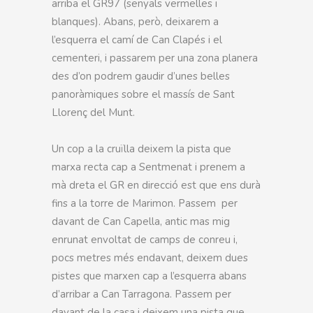
arriba el GR97 (senyals vermelles i
blanques). Abans, però, deixarem a
l’esquerra el camí de Can Clapés i el
cementeri, i passarem per una zona planera
des d’on podrem gaudir d’unes belles
panoràmiques sobre el massís de Sant
Llorenç del Munt.
Un cop a la cruïlla deixem la pista que
marxa recta cap a Sentmenat i prenem a
mà dreta el GR en direcció est que ens durà
fins a la torre de Marimon. Passem per
davant de Can Capella, antic mas mig
enrunat envoltat de camps de conreu i,
pocs metres més endavant, deixem dues
pistes que marxen cap a l’esquerra abans
d’arribar a Can Tarragona. Passem per
davant de la casa i deixem una pista que