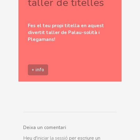
taller de titelles
Fes el teu propi titella en aquest
divertit taller de Palau-solità i
Plegamans!
+ info
Deixa un comentari
Heu d'
iniciar la sessió
per escriure un