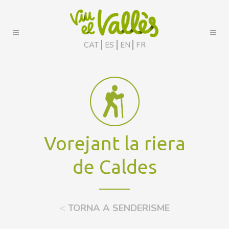
CAT
ES
EN
FR
Vorejant la riera
de Caldes
<
TORNA A SENDERISME