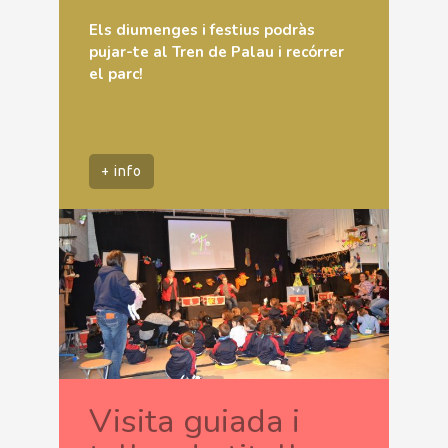
Els diumenges i festius podràs
pujar-te al Tren de Palau i recórrer
el parc!
+ info
Visita guiada i