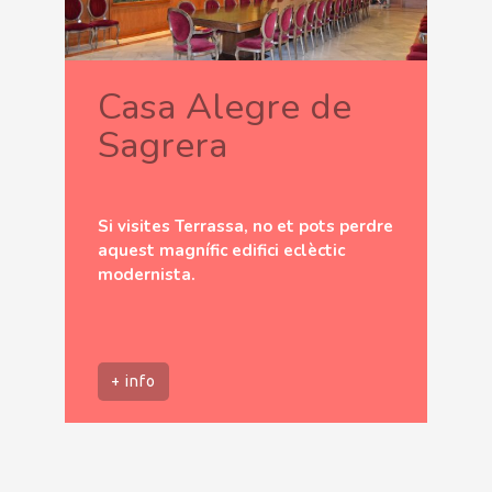
Casa Alegre de
Sagrera
Si visites Terrassa, no et pots perdre
aquest magnífic edifici eclèctic
modernista.
+ info