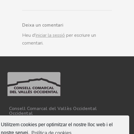
Deixa un comentari
Heu d'
iniciar la sessió
per escriure un
comentari.
Consell Comarcal del Vallès Occidental
Occidental
Carretera N-150, Km 15
08227 - Terrassa
Utilitzem cookies per optimitzar el nostre lloc web i el
Tel. 93 727 35 34
nostre servei.
Política de cookies