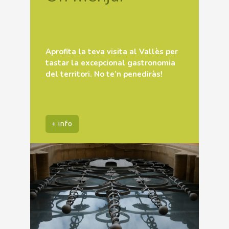
Aprofita la teva visita al Vallès per
tastar la excepcional gastronomia
del territori. No te’n penediràs!
+ info