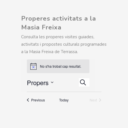
Properes activitats a la
Masia Freixa
Consulta les properes visites guiades,
activitats i propostes culturals programades
a la Masia Freixa de Terrassa.
No s'ha trobat cap resultat.
Esdeveniment
Propers
Esdeveniments
Views
Cerca
Search
Select
Navigation
date.
and
Esdeveniments
Previous
Today
Next
Esdeveniments
Views
Navigation