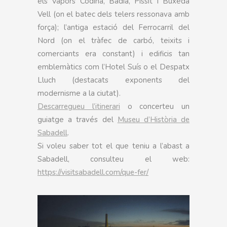
els Vapors Codina, Badia, Pissit i Buxeda
Vell (on el batec dels telers ressonava amb
força); l’antiga estació del Ferrocarril del
Nord (on el tràfec de carbó, teixits i
comerciants era constant) i edificis tan
emblemàtics com l’Hotel Suís o el Despatx
Lluch (destacats exponents del
modernisme a la ciutat).
Descarregueu l’itinerari
o concerteu un
guiatge a través del
Museu d’Història de
Sabadell
.
Si voleu saber tot el que teniu a l’abast a
Sabadell, consulteu el web:
https://visitsabadell.com/que-fer/