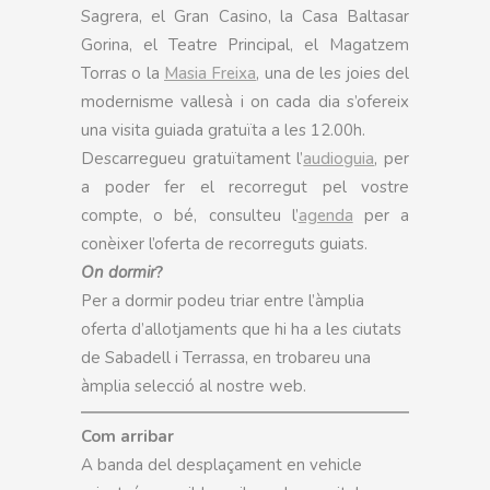
Sagrera, el Gran Casino, la Casa Baltasar
Gorina, el Teatre Principal, el Magatzem
Torras o la
Masia Freixa
, una de les joies del
modernisme vallesà i on cada dia s’ofereix
una visita guiada gratuïta a les 12.00h.
Descarregueu gratuïtament l’
audioguia
, per
a poder fer el recorregut pel vostre
compte, o bé, consulteu l’
agenda
per a
conèixer l’oferta de recorreguts guiats.
On dormir
?
Per a dormir podeu triar entre l’àmplia
oferta d’allotjaments que hi ha a les ciutats
de Sabadell i Terrassa, en trobareu una
àmplia selecció al nostre web.
Com arribar
A banda del desplaçament en vehicle