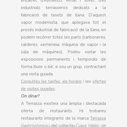
encàrrec d’Aymerich, Amat i Jover, tres
industrials terrassencs dedicats a la
fabricació de teixits de llana. D’aquest
vapor modernista, que aplegava tot el
procés industrial de fabricació de la llana, en
podem recórrer totes les parts (carboneres,
calderes, xemeneia, màquina de vapor i la
sala de màquines). Podeu visitar les
exposicions permanents i temporals de
forma lliure o bé, si sou un grup, contractant
una visita guiada.
Consulteu les tarifes, els horaris
i les
ofertes
de visites guiades
.
On dinar
?
A Terrassa existeix una àmplia i destacada
oferta de restaurants. Hi trobareu
restaurants integrants de la marca
Terrassa
Gastronòmica
i del col·lectiu
Cuina Vallès
, on