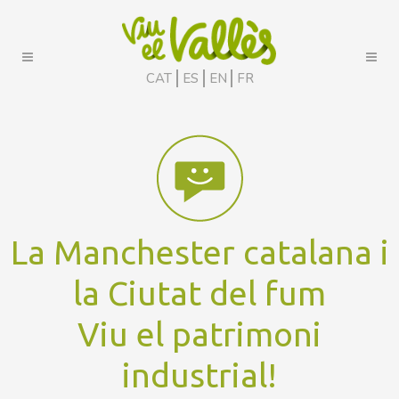
CAT
ES
EN
FR
La Manchester catalana i
la Ciutat del fum
Viu el patrimoni
industrial!