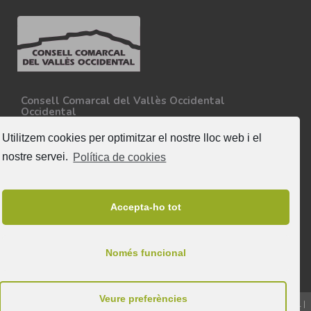
Consell Comarcal del Vallès Occidental
Occidental
Carretera N-150, Km 15
08227 - Terrassa
Utilitzem cookies per optimitzar el nostre lloc web i el
Tel. 93 727 35 34
nostre servei.
Política de cookies
Més informació
Segueix-nos
Accepta-ho tot
Només funcional
Veure preferències
© 2026 & Tots els drets reservats a Consell Comarcal del Vallès Occidental |