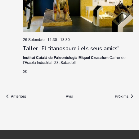
26 Setembre | 11:30
-
13:30
Taller “El titanosaure i els seus amics”
Institut Català de Paleontologia Miquel Crusafont
Carrer de
l'Escola Industrial, 23, Sabadell
5€
Esdeveniments
Esdev
Anteriors
Avui
Pròxims