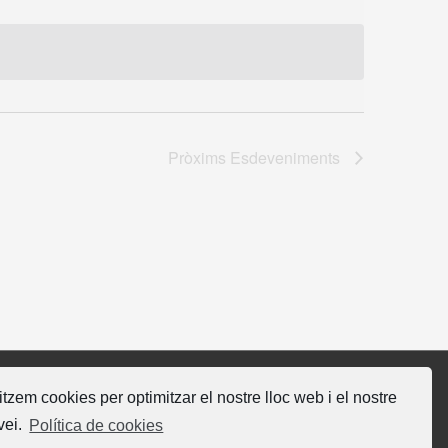
Pròxims
Esdeveniments
litzem cookies per optimitzar el nostre lloc web i el nostre
gueix-nos
vei.
Política de cookies