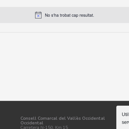
No s'ha trobat cap resultat.
Uti
Se
Consell Comarcal del Vallès Occidental
ser
Occidental
Carretera N-150, Km 15