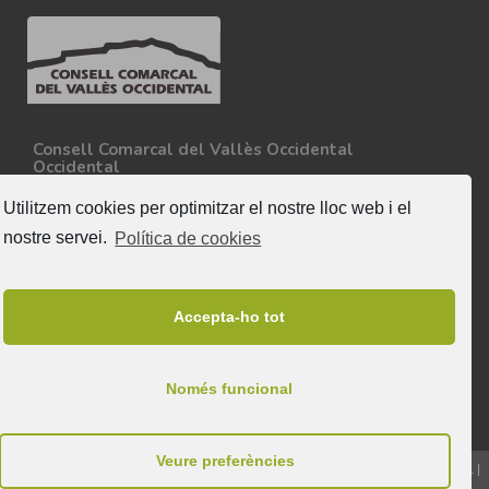
Consell Comarcal del Vallès Occidental
Occidental
Carretera N-150, Km 15
08227 - Terrassa
Utilitzem cookies per optimitzar el nostre lloc web i el
Tel. 93 727 35 34
nostre servei.
Política de cookies
Més informació
Segueix-nos
Accepta-ho tot
Només funcional
Veure preferències
© 2026 & Tots els drets reservats a Consell Comarcal del Vallès Occidental |