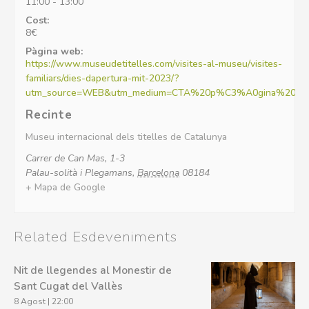
11:00 - 13:00
Cost:
8€
Pàgina web:
https://www.museudetitelles.com/visites-al-museu/visites-
familiars/dies-dapertura-mit-2023/?
utm_source=WEB&utm_medium=CTA%20p%C3%A0gina%20inici&
Recinte
Museu internacional dels titelles de Catalunya
Carrer de Can Mas, 1-3
Palau-solità i Plegamans
,
Barcelona
08184
+ Mapa de Google
Related Esdeveniments
Nit de llegendes al Monestir de
Sant Cugat del Vallès
8 Agost | 22:00