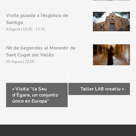
Visita guiada a l’església de
Santiga
9 Agost | 10:30
-
13:30
Nit de llegendes al Monestir de
Sant Cugat del Vallès
15 Agost | 22:00
«
Visita “la Seu
Taller LAB creatiu
»
d’Ègara, un conjunto
único en Europa”