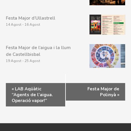
Festa Major d’Ullastrell
14 Agost
-
16 Agost
Festa Major de l’aigua i la llum
de Castellbisbal
19 Agost
-
25 Agost
«
LAB Aqüàtic
Festa Major de
“Agents de l’aigua.
Polinyà
»
Operació vapor!”