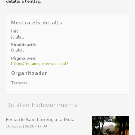
detalls a l’enllaç.
Mostra els detalls
Inici:
3 juliol
Finalització:
8 juliol
Pàgina web:
https://festamajorterrassa.cat/
Organitzador
Terrassa
Related Esdeveniments
Festa de Sant Llorenç a la Mola
10 Agost | 08:00
-
17:00