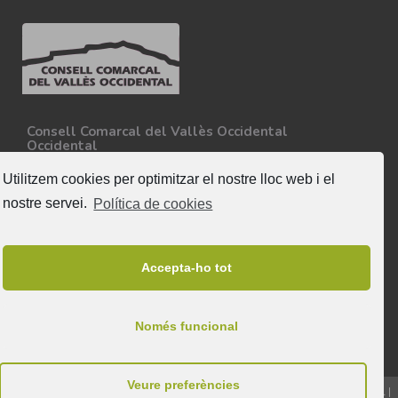
Consell Comarcal del Vallès Occidental
Occidental
Carretera N-150, Km 15
08227 - Terrassa
Utilitzem cookies per optimitzar el nostre lloc web i el
Tel. 93 727 35 34
nostre servei.
Política de cookies
Més informació
Segueix-nos
Accepta-ho tot
Només funcional
Veure preferències
© 2026 & Tots els drets reservats a Consell Comarcal del Vallès Occidental |