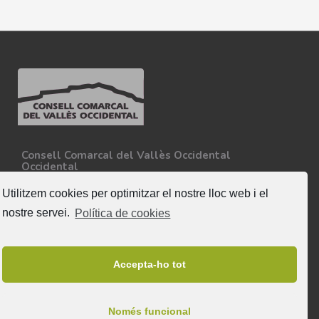
Consell Comarcal del Vallès Occidental
Occidental
Carretera N-150, Km 15
08227 - Terrassa
Utilitzem cookies per optimitzar el nostre lloc web i el
Tel. 93 727 35 34
nostre servei.
Política de cookies
Més informació
Segueix-nos
Accepta-ho tot
Només funcional