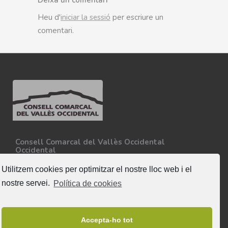
Deixa un comentari
Heu d'
iniciar la sessió
per escriure un
comentari.
Consell Comarcal del Vallès Occidental
Occidental
Carretera N-150, Km 15
08227 - Terrassa
Utilitzem cookies per optimitzar el nostre lloc web i el
Tel. 93 727 35 34
nostre servei.
Política de cookies
Més informació
Segueix-nos
Accepta-ho tot