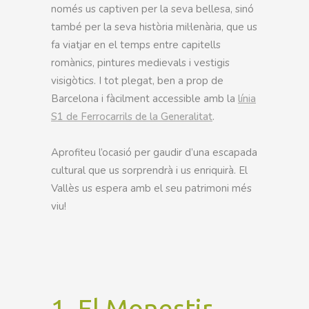
només us captiven per la seva bellesa, sinó
també per la seva història mil·lenària, que us
fa viatjar en el temps entre capitells
romànics, pintures medievals i vestigis
visigòtics. I tot plegat, ben a prop de
Barcelona i fàcilment accessible amb la
línia
S1 de Ferrocarrils de la Generalitat
.
Aprofiteu l’ocasió per gaudir d’una escapada
cultural que us sorprendrà i us enriquirà. El
Vallès us espera amb el seu patrimoni més
viu!
1.
El Monestir