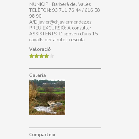
MUNICIPI: Barberà del Vallès
TELÈFON: 93 711 76 44 / 616 58
98 90
A/E:
javier@chjaviermendez.es
PREU EXCURSIÓ: A consultar
ASSISTENTS: Disposen d’uns 15
cavalls per a rutes i escola.
Valoració
Galeria
Comparteix