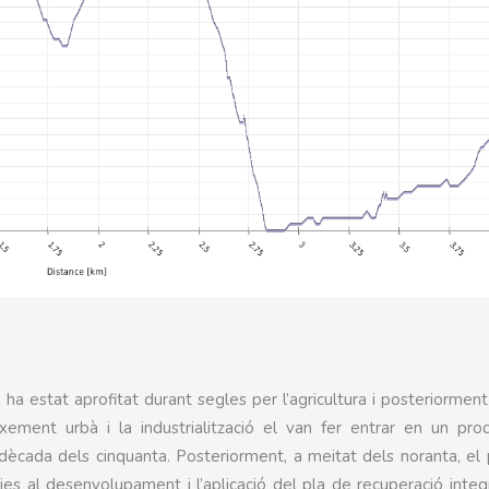
u ha estat aprofitat durant segles per l’agricultura i posteriorment
eixement urbà i la industrialització el van fer entrar en un pr
dècada dels cinquanta. Posteriorment, a meitat dels noranta, el
àcies al desenvolupament i l’aplicació del pla de recuperació integ