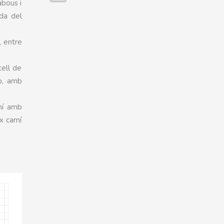
abous i
ada del
, entre
tell de
p, amb
amí amb
ix camí