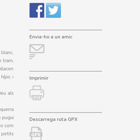
Envia-ho a un amic
 blanc,
n tram,
nllacen
ípic i
Imprimir
deu als
squerra
a pugui
Descarrega ruta GPX
nes com
 petits