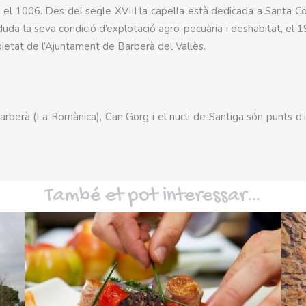
l 1006. Des del segle XVIII la capella està dedicada a Santa C
uda la seva condició d’explotació agro-pecuària i deshabitat, el 
pietat de l’Ajuntament de Barberà del Vallès.
Barberà (La Romànica), Can Gorg i el nucli de Santiga són punts d’
També et pot interessar…