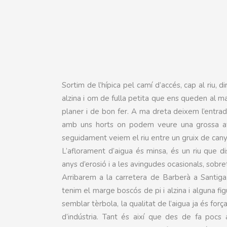
Sortim de l’hípica pel camí d’accés, cap al riu, 
alzina i om de fulla petita que ens queden al m
planer i de bon fer. A ma dreta deixem l’entrada
amb uns horts on podem veure una grossa atz
seguidament veiem el riu entre un gruix de can
L’aflorament d’aigua és minsa, és un riu que d
anys d’erosió i a les avingudes ocasionals, sobret
Arribarem a la carretera de Barberà a Santiga
tenim el marge boscós de pi i alzina i alguna fig
semblar tèrbola, la qualitat de l’aigua ja és f
d’indústria. Tant és així que des de fa pocs 