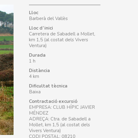
Lloc
Barberà del Vallès
Lloc d’inici
Carretera de Sabadell a Mollet,
km 1,5 (al costat dels Vivers
Ventura)
Durada
1 h
Distància
4 km
Dificultat tècnica
Baixa
Contractació excursió
EMPRESA: CLUB HÍPIC JAVIER
MÉNDEZ
ADREÇA: Ctra. de Sabadell a
Mollet, km 1,5 (al costat dels
Vivers Ventura)
CODI POSTAL: 08210