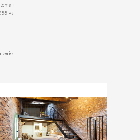
oloma i
1988 va
interès