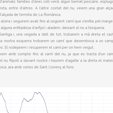
’animals: famílies d’ànec coll-verd, algun bernat pescaire, esplug
ista, entre d’altres. A l’altre costat del riu, veiem una gran alç
l’alçada de l’ermita de La Romànica.
alzina i seguirem avall fins al següent camí que s’enfila pel marge
guna enfiladissa d’arítjol i aladern, deixant el riu a l’esquena.
ntiga i, una vegada a dalt de tot, trobarem a mà dreta el cas
a la nostra esquerra trobarem un camí que desemboca a un cam
s. El rodejarem i recuperem el camí per on hem vingut.
baixem amb compte fins al camí del riu, ja que es tracta d’un c
 riu Ripoll a davant nostre i haurem d’agafar a la dreta el mate
pica, ara amb vistes de Sant Llorenç al fons.