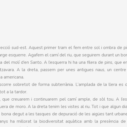
direcció sud-est. Aquest primer tram el fem entre sol i ombra de pi
arge esquerre. Agafem el camí del riu, que seguirem durant un bo
 del molí d’en Santo. A l’esquerra hi ha una filera de pins, que e
avara. A la dreta, passem per unes antigues naus, un centre h
ya americana.
iscorre sobretot de forma subterrània. L’amplada de la llera es 
ot a la tardor.
, que creuarem i continuarem pel camí ample, de sòl tou. A l’e
uera de moro. A la dreta tenim les vistes al riu. Tot i que algun di
orça bona degut a les tasques de depuració de les aigües tant urba
anys ha millorat la biodiversitat aquàtica amb la presència de