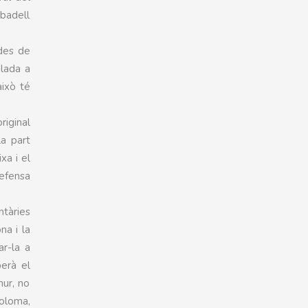
abadell
 des de
lada a
això té
riginal
la part
xa i el
defensa
tàries
na i la
r-la a
erà el
mur, no
Coloma,