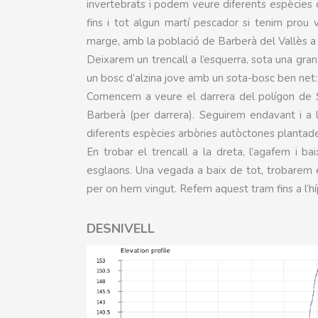
invertebrats i podem veure diferents espècies d
fins i tot algun martí pescador si tenim prou v
marge, amb la població de Barberà del Vallès a 
Deixarem un trencall a l’esquerra, sota una gran 
un bosc d’alzina jove amb un sota-bosc ben net: al
Comencem a veure el darrera del polígon de Sa
Barberà (per darrera). Seguirem endavant i 
diferents espècies arbòries autòctones plantade
En trobar el trencall a la dreta, l’agafem i 
esglaons. Una vegada a baix de tot, trobarem el
per on hem vingut. Refem aquest tram fins a l’hí
DESNIVELL