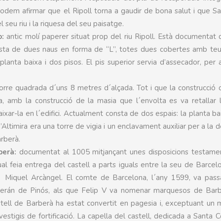
i podem afirmar que el Ripoll torna a gaudir de bona salut i que S
 seu riu i la riquesa del seu paisatge.
o:
antic molí paperer situat prop del riu Ripoll. Està documentat
sta de dues naus en forma de “L”, totes dues cobertes amb teu
planta baixa i dos pisos. El pis superior servia d’assecador, per 
orre quadrada d´uns 8 metres d´alçada. Tot i que la construcció o
, amb la construcció de la masia que l´envolta es va retallar 
ixar-la en l´edifici. Actualment consta de dos espais: la planta bai
n’Altimira era una torre de vigia i un enclavament auxiliar per a la 
arberà.
berà:
documentat al 1005 mitjançant unes disposicions testamen
ual feia entrega del castell a parts iguals entre la seu de Barcelo
t Miquel Arcàngel. El comte de Barcelona, l´any 1599, va passa
erán de Pinós, als que Felip V va nomenar marquesos de Barb
stell de Barberà ha estat convertit en pagesia i, exceptuant un 
vestigis de fortificació. La capella del castell, dedicada a Santa 