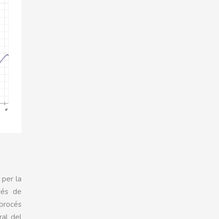
 per la
océs de
 procés
ral del