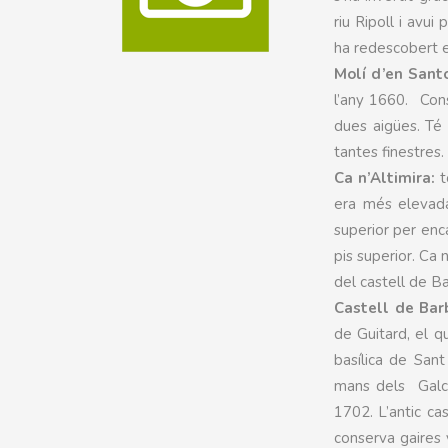
riu Ripoll i avu
ha redescobert el
Molí d’en Sant
l’any 1660. Con
dues aigües. Té 
tantes finestres.
Ca n’Altimira:
t
era més elevada
superior per enca
pis superior. Ca 
del castell de B
Castell de Bar
de Guitard, el q
basílica de San
mans dels Galc
1702. L’antic ca
conserva gaires 