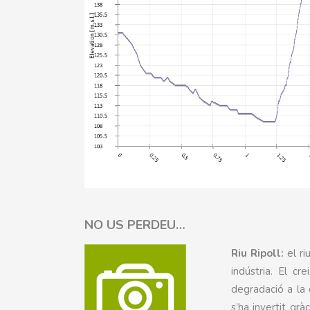
NO US PERDEU…
Riu Ripoll:
el ri
indústria. El cr
degradació a la 
s’ha invertit gr