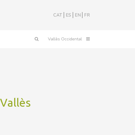
CAT
ES
EN
FR
 Vallès