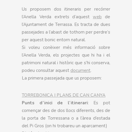
Us proposem dos itineraris per recórrer
l’Anella Verda extrets d’aquest
web
de
l’Ajuntament de Terrassa. Es tracta de dues
passejades a l’abast de tothom per perdre’s
per aquest bonic entorn natural.
Si voleu conèixer més informació sobre
l’Anella Verda, els projectes que hi ha i el
patrimoni natural i històric que s’hi conserva,
podeu consultar aquest
document
.
La primera passejada que us proposem:
TORREBONICA I PLANS DE CAN CANYA
Punts d’inici de l’itinerari
: Es pot
començar des de dos llocs diferents, des de
la porta de Torressana o a l’àrea d’estada
del Pi Gros (on hi trobareu un aparcament)