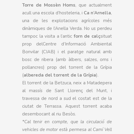
Torre de Mossèn Homs
, que actualment
acull una escola d’hosteleria, i
Ca n’Arnella
,
una de les explotacions agrícoles més
dinàmiques de l’Anella Verda. No us perdeu
tampoc la visita a l’antic
forn de calç
situat
prop delCentre d’Informació Ambiental
Bonvilar (CIAB) i el paratge natural amb
bosc de ribera (amb àlbers, salzes, oms i
pollancres) prop del torrent de la Grípia
(
albereda del torrent de la Grípia
).
El torrent de la Betzuca, neix a Matadepera
al massís de Sant Llorenç del Munt, i
travessa de nord a sud el costat est de la
ciutat de Terrassa. Aquest torrent acaba
desembocant al riu Besòs.
*
Cal
tenir
en compte, que la circulació́ de
vehicles de motor està permesa al Camí Vell