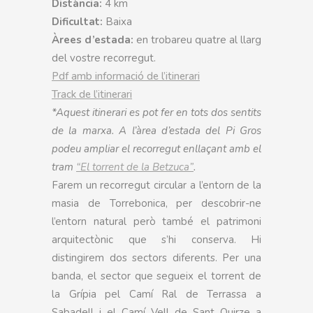
Distància:
4 km
Dificultat:
Baixa
Àrees d’estada:
en trobareu quatre al llarg
del vostre recorregut.
Pdf amb informació de l’itinerari
Track de l’itinerari
*Aquest itinerari es pot fer en tots dos sentits
de la marxa. A l’àrea d’estada del Pi Gros
podeu ampliar el recorregut enllaçant amb el
tram
“El torrent de la Betzuca”
.
Farem un recorregut circular a l’entorn de la
masia de Torrebonica, per descobrir-ne
l’entorn natural però també el patrimoni
arquitectònic que s’hi conserva. Hi
distingirem dos sectors diferents. Per una
banda, el sector que segueix el torrent de
la Grípia pel Camí Ral de Terrassa a
Sabadell i el Camí Vell de Sant Quirze a