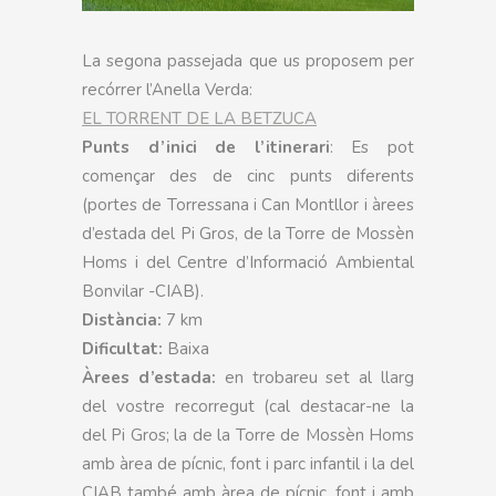
La segona passejada que us proposem per
recórrer l’Anella Verda:
EL TORRENT DE LA BETZUCA
Punts d’inici de l’itinerari
: Es pot
començar des de cinc punts diferents
(portes de Torressana i Can Montllor i àrees
d’estada del Pi Gros, de la Torre de Mossèn
Homs i del Centre d’Informació Ambiental
Bonvilar -CIAB).
Distància:
7 km
Dificultat:
Baixa
Àrees d’estada:
en trobareu set al llarg
del vostre recorregut (cal destacar-ne la
del Pi Gros; la de la Torre de Mossèn Homs
amb àrea de pícnic, font i parc infantil i la del
CIAB també amb àrea de pícnic, font i amb