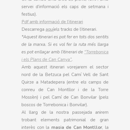
servei d’informació els caps de setmana i
festius).
Pdf amb informació de l’itinerari
Descarrega
aquí
els tracks de l’itinerari.
*Aquest itinerari es pot fer en tots dos sentits
de la marxa. Si es vol fer la ruta més llarga
es pot enllaçar amb l’itinerari de
“Torrebonica
i els Plans de Can Canya”
.
Amb aquest itinerari vorejarem el sector
nord de la Betzuca pel Camí Vell de Sant
Quirze a Matadepera (entre els camps de
conreu de Can Montllor i de la Torre
Mossèn) i pel Camí de Can Bonvilar (pels
boscos de Torrebonica i Bonvilar).
Al llarg de la nostra passejada anirem
trobant elements patrimonial de gran
interès con la
masia de Can Montllor
, la