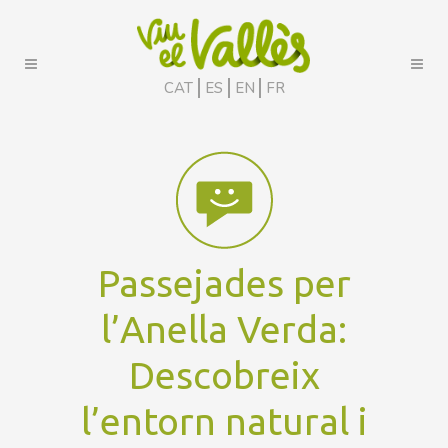
CAT
ES
EN
FR
Passejades per
l’Anella Verda:
Descobreix
l’entorn natural i