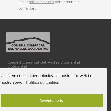
Heu d'
iniciar la sessió
per escriure un
comentari.
Consell Comarcal del Vallès Occidental
Occidental
Carretera N-150, Km 15
08227 - Terrassa
Utilitzem cookies per optimitzar el nostre lloc web i el
Tel. 93 727 35 34
nostre servei.
Política de cookies
Més informació
Segueix-nos
Accepta-ho tot