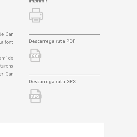
Imprimir
 de Can
Descarrega ruta PDF
la font
camí de
 turons
er Can
Descarrega ruta GPX