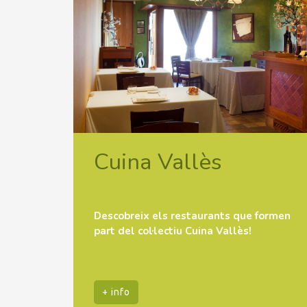
Cuina Vallès
Descobreix els restaurants que formen
part del col·lectiu Cuina Vallès!
+ info