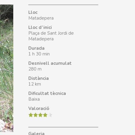
Lloc
Matadepera
Lloc d’inici
Plaça de Sant Jordi de
Matadepera
Durada
1 h 30 min
Desnivell acumulat
280 m
Distància
12 km
Dificultat tècnica
Baixa
Valoració
Galeria