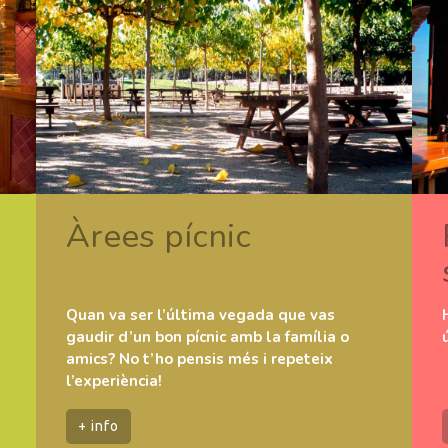
Àrees pícnic
Quan va ser l’última vegada que vas
gaudir d’un bon pícnic amb la família o
amics? No t’ho pensis més i repeteix
l’experiència!
+ info