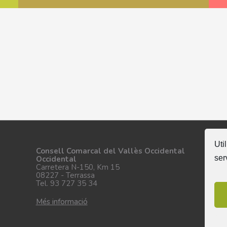
Uti
Se
Consell Comarcal del Vallès Occidental
ser
Occidental
Carretera N-150, Km 15
08227 - Terrassa
Tel. 93 727 35 34
Més informació