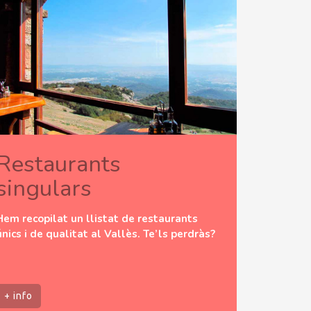
Restaurants
singulars
Hem recopilat un llistat de restaurants
únics i de qualitat al Vallès. Te’ls perdràs?
+ info