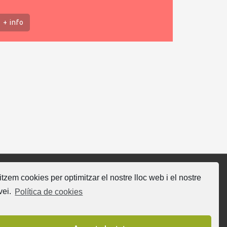
+ info
litzem cookies per optimitzar el nostre lloc web i el nostre
gueix-nos
vei.
Política de cookies