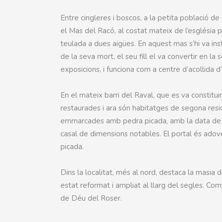
Entre cingleres i boscos, a la petita població d
el Mas del Racó, al costat mateix de l’església p
teulada a dues aigües. En aquest mas s’hi va ins
de la seva mort, el seu fill el va convertir en la 
exposicions, i funciona com a centre d’acollida d’
En el mateix barri del Raval, que es va constitui
restaurades i ara són habitatges de segona resid
emmarcades amb pedra picada, amb la data de con
casal de dimensions notables. El portal és adove
picada.
Dins la localitat, més al nord, destaca la masia
estat reformat i ampliat al llarg del segles. C
de Déu del Roser.