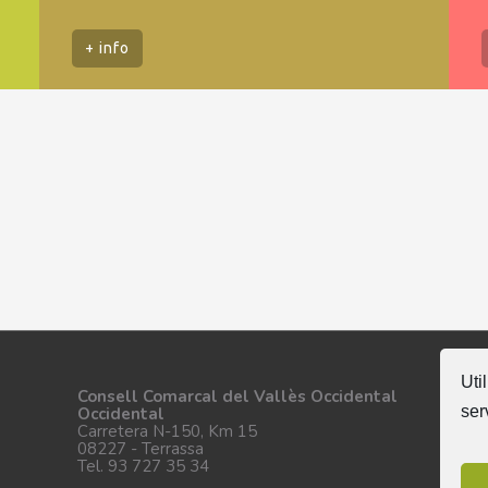
+ info
Uti
Se
Consell Comarcal del Vallès Occidental
ser
Occidental
Carretera N-150, Km 15
08227 - Terrassa
Tel. 93 727 35 34