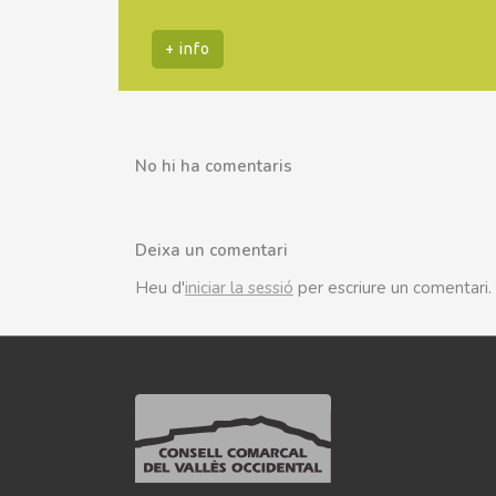
+ info
No hi ha comentaris
Deixa un comentari
Heu d'
iniciar la sessió
per escriure un comentari.