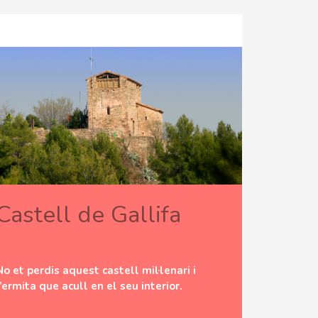
Castell de Gallifa
No et perdis aquest castell mil·lenari i
l’ermita que acull en el seu interior.