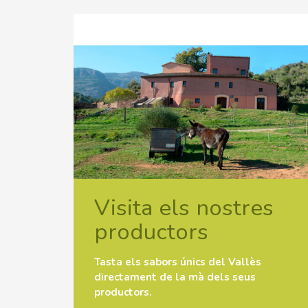
Visita els nostres
productors
Tasta els sabors únics del Vallès
directament de la mà dels seus
productors.