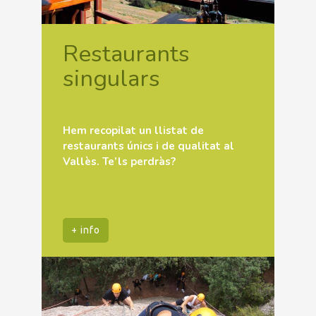
Restaurants
singulars
Hem recopilat un llistat de
restaurants únics i de qualitat al
Vallès. Te’ls perdràs?
+ info