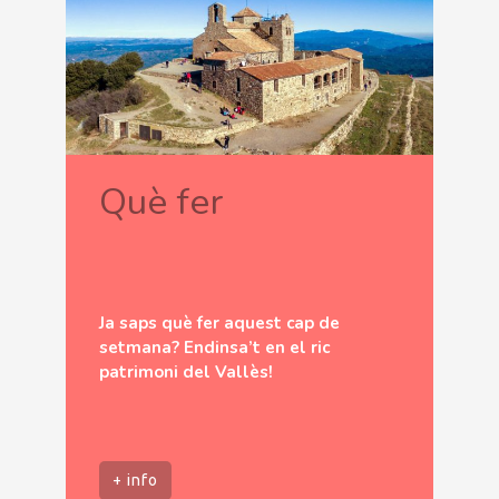
Què fer
Ja saps què fer aquest cap de
setmana? Endinsa’t en el ric
patrimoni del Vallès!
+ info